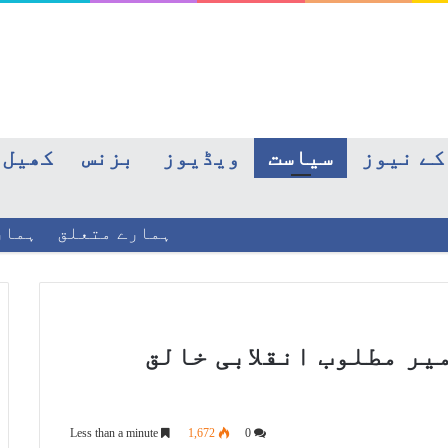
کے نیوز
سیاست
ویڈیوز
بزنس
کھیل
ہمارے متعلق
ہمار
یر مطلوب انقلابی خالق
Less than a minute
1,672
0