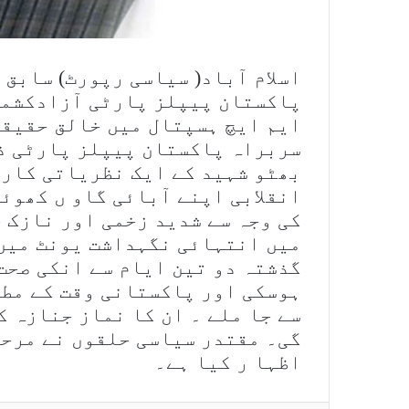
اسلام آباد( سیاسی رپورٹ) سابق 
پاکستان پیپلز پارٹی آزادکشمی
ایم ایچ ہسپتال میں خالق حقیقی
سربراہ پاکستان پیپلز پارٹی ذ
بھٹو شہید کے ایک نظریاتی کارک
انقلابی اپنے آبائی گاو ں کھوئی
کی وجہ سے شدید زخمی اور نازک 
میں انتہائی نگہداشت یونٹ میں ز
گذشتہ دو تین ایام سے انکی صحت 
ہوسکی اور پاکستانی وقت کے مطا
سے جا ملے ۔ ان کا نماز جنازہ 
گی۔ مقتدر سیاسی حلقوں نے مرحو
اظہا ر کیا ہے۔