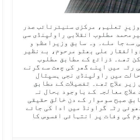
وزیرِ تعلیم، مرکزی سنیئرنائب صدر
رمحمد مطلوب انقلابی راولپنڈی سی
 سے جا ملے۔ وہ سابق وزیراعظم و
والفقار علی بھٹو مرحوم، بے نظیر
ن تھے۔ ذرائع کے مطابق مطلوب
 رٹہ میں اپنے گھر کی چھت سے گرنے
حالت میں راولپنڈی نجی ہسپتال
یر علاج تھے۔ تفصیلات کے مطابق
علاج معالجہ کے باوجود بحال نہ
بق صبح سوموار کے دن خالق حقیقی
کھوئی رٹہ گراونڈ میں ادا کی جائے
م کی وفات پر انتہائی افسوس کا