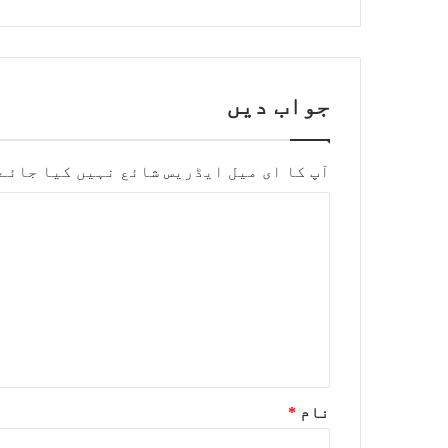
جواب دیں
آپ کا ای میل ایڈریس شائع نہیں کیا جائے
نام
*