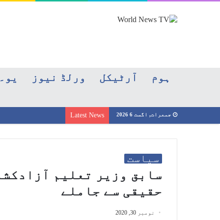
ہوم
آرٹیکل
ورلڈ نیوز
یو۔
جمعرات, اگست 6 2026
Latest News
سیاست
سابق وزیر تعلیم آزادکشم
حقیقی سے جاملے
نومبر 30, 2020