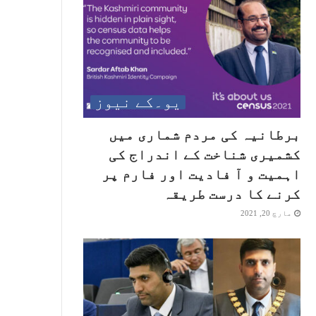
یو۔کے نیوز
برطانیہ کی مردم شماری میں
کشمیری شناخت کے اندراج کی
اہمیت و آ فادیت اور فارم پر
کرنے کا درست طریقہ
مارچ 20, 2021