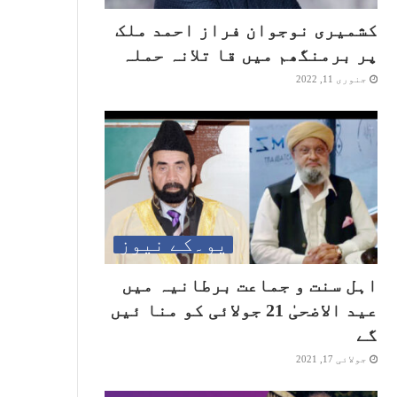
کشمیری نوجوان فراز احمد ملک
پر برمنگھم میں قا تلانہ حملہ
جنوری 11, 2022
یو۔کے نیوز
اہل سنت و جماعت برطانیہ میں
عید الاضحیٰ 21 جولائی کو منا ئیں
گے
جولائی 17, 2021