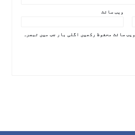
ویب‌ سائٹ
ویب سائٹ محفوظ رکھیں اگلی بار جب میں تبصرہ