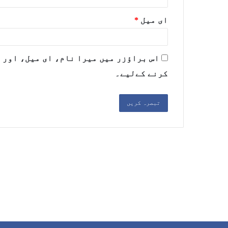
ای میل
*
اس براؤزر میں میرا نام، ای میل، اور 
کرنے کےلیے۔