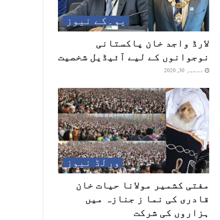
یو۔کے نیوز
لارڈ واجد خان پاکستانی
نوجوانوں کے لیے آئیڈیل شخصیت
دسمبر 30, 2020
ورلڈ نیوز
مفتی کشمیر مولانا حیات خان
قادری کی نما ز جنازہ میں
ہزاروں کی شرکت