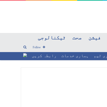
فیشن
صحت
ٹیکنالوجی
Search
Follow
ی ٹیم
ہماری خدمات
رابطہ کریں
for