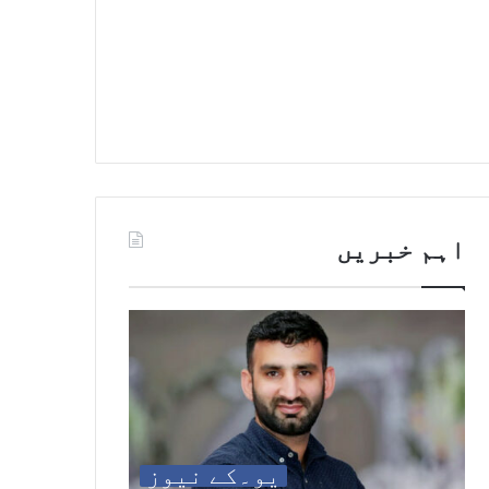
اہم خبریں
یو۔کے نیوز