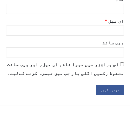
ای میل
*
ویب‌ سائٹ
اس براؤزر میں میرا نام، ای میل، اور ویب سائٹ
محفوظ رکھیں اگلی بار جب میں تبصرہ کرنے کےلیے۔