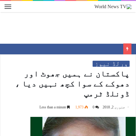
ورلڈ نیوز
پاکستان نے ہمیں جھوٹ اور
دھوکے کے سوا کچھ نہیں دیا ،
ڈونلڈ ٹرمپ
جنوری 2, 2018
0
1,973
Less than a minute