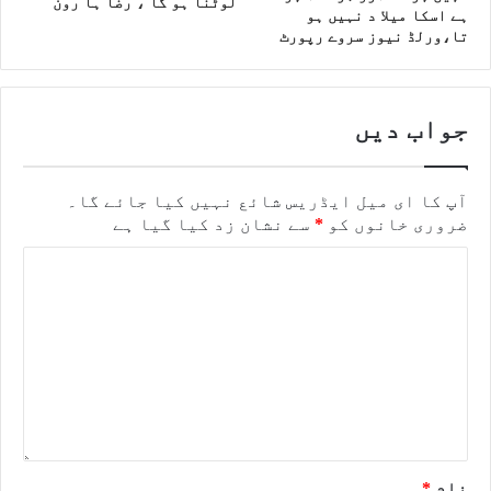
لوٹنا ہو گا ، رضا ہا رون
ہے اسکا میلا د نہیں ہو
تا،ورلڈ نیوز سروے رپورٹ
جواب دیں
آپ کا ای میل ایڈریس شائع نہیں کیا جائے گا۔
ضروری خانوں کو
*
سے نشان زد کیا گیا ہے
نام
*