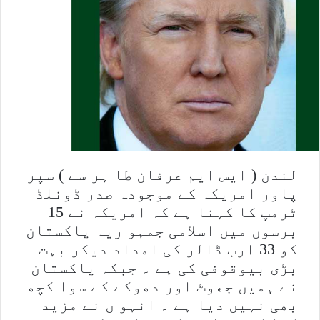
لندن ( ایس ایم عرفان طا ہر سے ) سپر
پاور امریکہ کے موجودہ صدر ڈونلڈ
ٹرمپ کا کہنا ہے کہ امریکہ نے 15
برسوں میں اسلامی جمہو ریہ پاکستان
کو 33 ارب ڈالر کی امداد دیکر بہت
بڑی بیوقوفی کی ہے ۔ جبکہ پاکستان
نے ہمیں جھوٹ اور دھوکے کے سوا کچھ
بھی نہیں دیا ہے ۔ انہو ں نے مزید