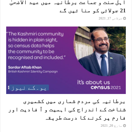
اہل سنت و جماعت برطانیہ میں عید الاضحیٰ
21 جولائی کو منا ئیں گے
جولائی 17, 2021
یو۔کے نیوز
برطانیہ کی مردم شماری میں کشمیری
شناخت کے اندراج کی اہمیت و آ فادیت اور
فارم پر کرنے کا درست طریقہ
مارچ 20, 2021