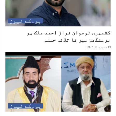
یو۔کے نیوز
کشمیری نوجوان فراز احمد ملک پر
برمنگھم میں قا تلانہ حملہ
جنوری 11, 2022
یو۔کے نیوز