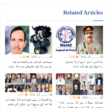
Related Articles
نومبر 26, 2016
1,250
نومبر 1, 2016
1,159
عالمی امن ایوارڈ جنرل
سینئر فوٹو جرنلسٹ ساجد
راحیل شریف کے نام
بزمی خالق حقیقی سے جا ملے
دسمبر 29, 2016
1,217
دسمبر 1, 2016
1,783
پاکستان میں قیادت کا فقدان
جس کا میلا د ہو تا ہے وہ خدا
قائد کی سوچ اور فکر کی طرف
نہیں ہو تا اور جو خدا ہو تا