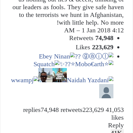
our leaders as fools. They give safe haven
to the terrorists we hunt in Afghanistan,
with little help. No more!
4:12 AM – 1 Jan 2018
Retweets
74,948
Likes
223,629
74,948 retweets
223,629
41,053 replies
likes
Reply
41K