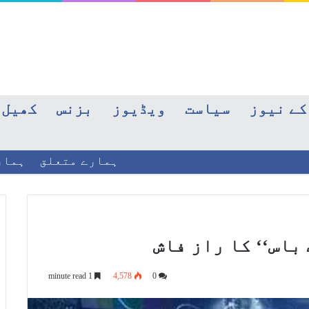
کے نیوز
سیاست
ویڈیوز
بزنس
کھیل
ہمارے متعلق
ہمار
باس‘‘ کا راز فاش
1 minute read
4,578
0