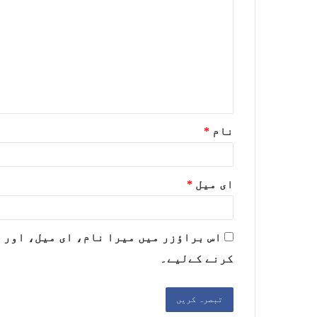
نام
*
ای میل
*
اس براؤزر میں میرا نام، ای میل، اور 
کرنے کےلیے۔