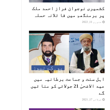
کشمیری نوجوان فراز احمد ملک
پر برمنگھم میں قا تلانہ حملہ
جنوری 11, 2022
یو۔کے نیوز
اہل سنت و جماعت برطانیہ میں
عید الاضحیٰ 21 جولائی کو منا ئیں
گے
جولائی 17, 2021