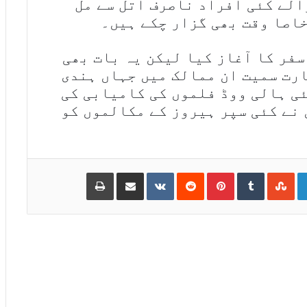
الے کئی افراد ناصرف اتل سے مل
خاصا وقت بھی گزار چکے ہیں۔
ں اپنے فنی سفر کا آغاز کیا لیکن یہ بات بھی
ارت سمیت ان ممالک میں جہاں ہندی
ئی ہالی ووڈ فلموں کی کامیابی کی
 نے کئی سپر ہیروز کے مکالموں کو
Print
Share via Email
VKontakte
Reddit
Pinterest
Tumblr
StumbleUpon
LinkedIn
Go