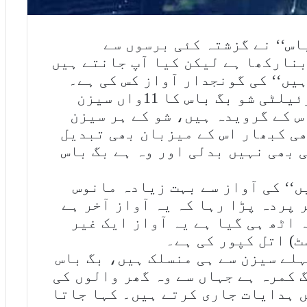
اس‘‘ نے گزشتہ کئی برسوں سے
نارکھا ہے لیکن کیا آپ جانتے ہیں
ہیں‘‘ کی گونجدار آواز کس کی ہے۔
بھارتی ٹی وی کے کامیاب ترین رئیلٹی شو بگ باس کا 11واں سیزن
س کے گرویدہ ہیں، شو کے ہر سیزن
ی کبھار اس کے میزبان بھی تبدیل
 بھی نہیں بدلی اور وہ ہے بگ باس
ں‘‘ کی آواز سے بہت زیادہ مانوس
 پردہ پڑا رہا کہ یہ آواز آخر ہے
 اٹھ ہی گیا ہے یہ آواز ایک غیر
ٹ) اتل کپور کی ہے۔
پہلے سیزن سے ہی منسلک ہیں، بگ باس
 کمرہ ہے جہاں سے وہ گھر والوں کی
 ہدایات جاری کرتے ہیں۔ کہا جاتا