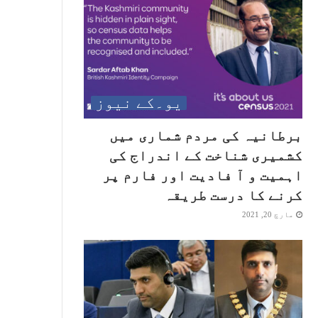
یو۔کے نیوز
برطانیہ کی مردم شماری میں
کشمیری شناخت کے اندراج کی
اہمیت و آ فادیت اور فارم پر
کرنے کا درست طریقہ
مارچ 20, 2021