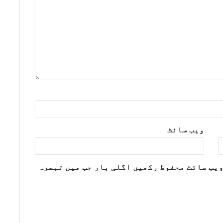
ویب‌ سائٹ
ویب سائٹ محفوظ رکھیں اگلی بار جب میں تبصرہ