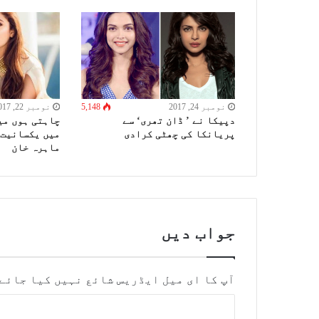
نومبر 24, 2017
5,148
نومبر 22, 2017
دپیکا نے ’ ڈان تھری‘ سے
چاہتی ہوں می
پریانکا کی چھٹی کرادی
میں یکسانیت 
ماہرہ خان
جواب دیں
آپ کا ای میل ایڈریس شائع نہیں کیا جائے