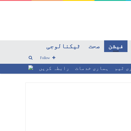
فیشن
صحت
ٹیکنالوجی
Search
Follow
ی ٹیم
ہماری خدمات
رابطہ کریں
for