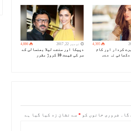
4,395
نومبر 22, 2017
4,886
رے کردار اور کام
دپیکا اور سنجے لیلا بھنسالی کے
دکھائی نہ دے،
سر کی قیمت 10 کروڑ مقرر
 گا۔
ضروری خانوں کو
*
سے نشان زد کیا گیا ہے