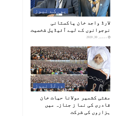
یو۔کے نیوز
لارڈ واجد خان پاکستانی
نوجوانوں کے لیے آئیڈیل شخصیت
دسمبر 30, 2020
ورلڈ نیوز
مفتی کشمیر مولانا حیات خان
قادری کی نما ز جنازہ میں
ہزاروں کی شرکت