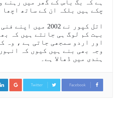
ہے کہ بگ باس کے گھر میں رہنے و
چکے ہیں بلکہ ان کے ساتھ اچھا 
اتل کپور نے 2002 می
بہت کم لوگ ہی جانتے ہیں کہ بھ
اور اردو سمجھی جاتی ہے ، وہ ک
وجہ بھی بنے ہیں کیوں کہ انہوں
ہندی میں ڈھالا ہے۔
ogle+
Twitter
Facebook