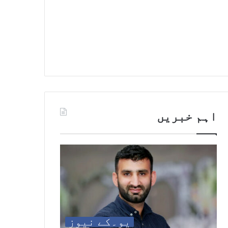
اہم خبریں
یو۔کے نیوز