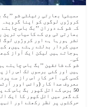
ممبئی: بھارتی رئیلٹی شو ’’بگ ب
کروڑوں لوگوں کو اپنا گرویدہ ب
کہ شو کے دوران ’’بگ باس چاہتے 
نشر ہورہا ہے اور کروڑوں لوگ ا
میں کردار بدلتے رہتے ہیں، کبھ
ہوجاتے ہیں لیکن ایک آواز کبھی
کی۔
شو کے شائقین ’’بگ باس چاہتے ہی
ہیں اور کئی برسوں تک اس راز پر
کسی کی۔ آخر کار اس راز سے پردہ
معروف صدا کار (وائس اوور آرٹس
50 برس کے اتل کپور بگ باس کے 
کے گھر میں اتل کپور کا ایک الگ
حرکتوں پر نظر رکھتے اور انہیں