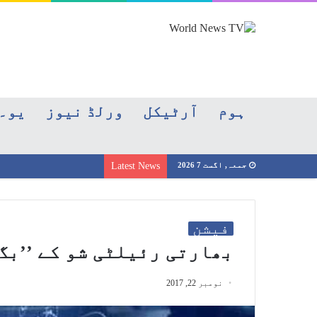
ہوم
آرٹیکل
ورلڈ نیوز
یو۔
جمعہ, اگست 7 2026
Latest News
فیشن
بھارتی رئیلٹی شو کے ’’بگ 
نومبر 22, 2017