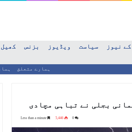
کے نیوز
سیاست
ویڈیوز
بزنس
کھیل
ہمارے متعلق
ہمار
مانی بجلی نے تباہی مچادی
Less than a minute
5,446
0