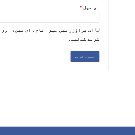
ای میل
*
اس براؤزر میں میرا نام، ای میل، اور 
کرنے کےلیے۔