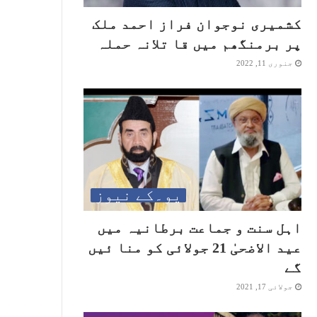
کشمیری نوجوان فراز احمد ملک
پر برمنگھم میں قا تلانہ حملہ
جنوری 11, 2022
یو۔کے نیوز
اہل سنت و جماعت برطانیہ میں
عید الاضحیٰ 21 جولائی کو منا ئیں
گے
جولائی 17, 2021