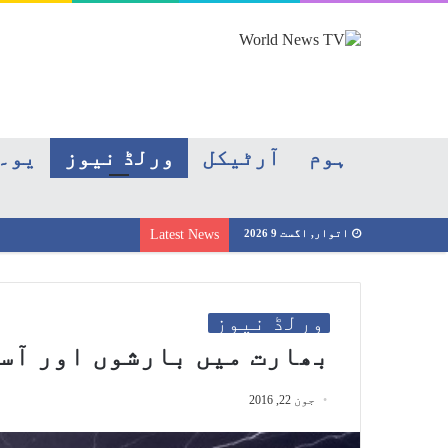
ہوم
آرٹیکل
ورلڈ نیوز
یو۔
اتوار, اگست 9 2026
Latest News
ورلڈ نیوز
بھارت میں بارشوں اور آس
جون 22, 2016