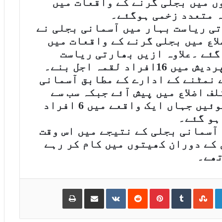
ں میں بجلی گرنے کے واقعات میں
تی ریاست بہار میں آسمانی بجلی نے
لاع میں بجلی گرنے کے واقعات میں
 زخمی ہو گئے ۔علاوہ ازیں بھارتی ریاست
 نمٹنے کے ادارے کے مطابق آسمانی
ف اضلاع میں پیش آئے جبکہ سب سے
زیادہ ہلاکتیں ضلع پٹنہ میں ہوئیں جہاں ایک واقعے میں 6 افراد
 ہو گئے۔
 آسمانی بجلی کے نتیجے میں اس وقت
 کے دوران کھیتوں میں کام کر رہے
ھے۔
Print
Share via Email
VKontakte
Reddit
Pinterest
Tumblr
StumbleUpon
LinkedIn
Go