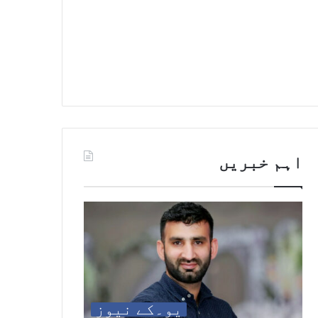
اہم خبریں
یو۔کے نیوز