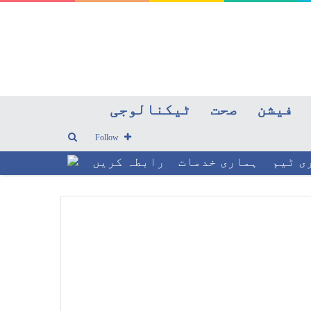
فیشن
صحت
ٹیکنالوجی
Search
Follow
ی ٹیم
ہماری خدمات
رابطہ کریں
for