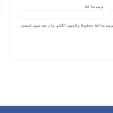
ویب‌ سائٹ
ویب سائٹ محفوظ رکھیں اگلی بار جب میں تبصرہ