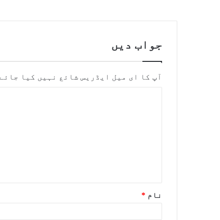
جواب دیں
آپ کا ای میل ایڈریس شائع نہیں کیا جائے
نام
*