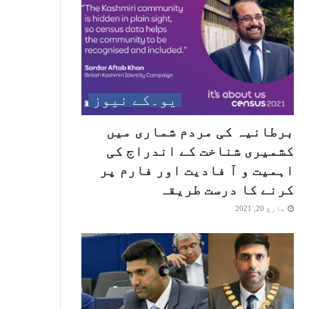
یو۔کے نیوز
برطانیہ کی مردم شماری میں
کشمیری شناخت کے اندراج کی
اہمیت و آ فادیت اور فارم پر
کرنے کا درست طریقہ
مارچ 20, 2021