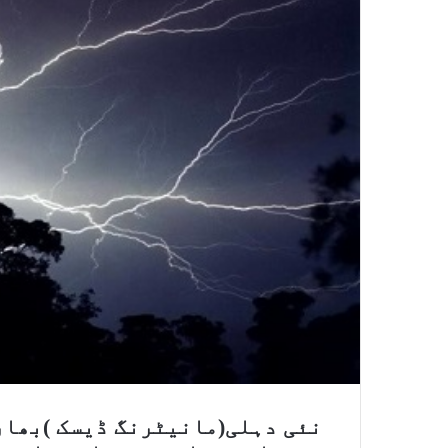
نئی دہلی(مانیٹرنگ ڈیسک )بھار