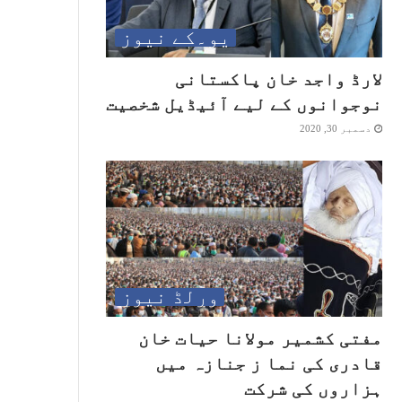
یو۔کے نیوز
لارڈ واجد خان پاکستانی
نوجوانوں کے لیے آئیڈیل شخصیت
دسمبر 30, 2020
ورلڈ نیوز
مفتی کشمیر مولانا حیات خان
قادری کی نما ز جنازہ میں
ہزاروں کی شرکت