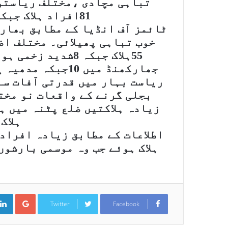
تباہی مچادی ،مختلف ریاستو
81افراد ہلاک جبکہ متعدد زخمی ہوگئے۔
ٹائمز آف انڈیا کے مطابق بھار
خوب تباہی پھیلائی۔ مختلف اض
55ہلاک جبکہ 8شدید
جھارکھنڈ میں 10جبکہ مدھیہ پردیش میں 16افراد لقمہ اجل بنے۔
ریاست بہار میں قدرتی آفات سے
بجلی گرنے کے واقعات نو مختل
ہلاک
اطلاعات کے مطابق زیادہ افراد
ہلاک ہوئے جب وہ موسمی بارشوں
ت
ogle+
Twitter
Facebook