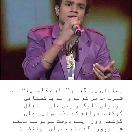
بھارتی پروگرام ’’سارے گاماپا‘‘ سے
شہرت حاصل کرنے والے پاکستانی
نوجوان گلوکار زین علی انتقال
کرگئے۔ذرائع کے مطابق زین علی
گزشتہ روز اپنے دوست سونو سے ملنے
شیخوپورہ گئے تھے جہاں اچانک ان