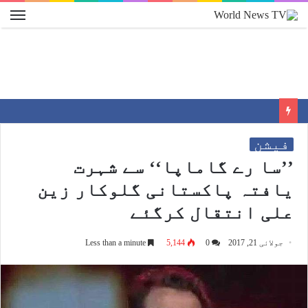
فیشن
’’سا رے گاماپا‘‘ سے شہرت
یافتہ پاکستانی گلوکار زین
علی انتقال کرگئے
جولائی 21, 2017
0
5,144
Less than a minute