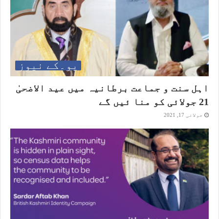
یو۔کے نیوز
اہل سنت و جماعت برطانیہ میں عید الاضحیٰ
21 جولائی کو منا ئیں گے
جولائی 17, 2021