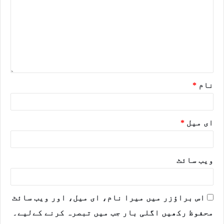
نام
*
ای میل
*
ویب‌ سائٹ
اس براؤزر میں میرا نام، ای میل، اور ویب سائٹ
محفوظ رکھیں اگلی بار جب میں تبصرہ کرنے کےلیے۔