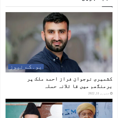
یو۔کے نیوز
کشمیری نوجوان فراز احمد ملک پر
برمنگھم میں قا تلانہ حملہ
جنوری 11, 2022