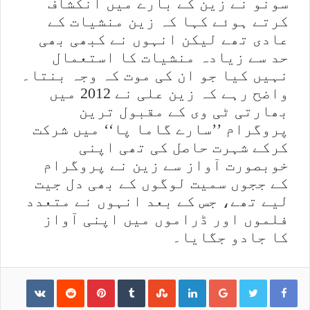
سونو نے زین کے بارے میں انکشاف
کرتے ہوئے کہا کہ زین منشیات کے
عادی تھے لیکن انہوں نے کبھی بھی
حد سے زیادہ منشیات کا استعمال
نہیں کیا جو ان کی موت کہ وجہ بنتا۔
واضح رہے کہ زین علی نے 2012 میں
بھارتی ٹی وی کے مقبول ترین
پروگرام ’’سارے گاما پا‘‘ میں شرکت
کرکے شہرت حاصل کی تھی اپنی
خوبصورت آواز سے زین نے پروگرام
کے ججوں سمیت لوگوں کے بھی دل جیت
لیے تھے، جس کے بعد انہوں نے متعدد
فلموں اور ڈراموں میں اپنی آواز
کا جادو جگایا۔
ntakte
Reddit
Pinterest
Tumblr
StumbleUpon
LinkedIn
Google+
Print
Share via Email
Viber
Telegram
WhatsApp