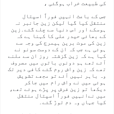
کی طبیعت خراب ہوگئی ،
جس کے باعث انہیں فوراً اسپتال
منتقل کیا گیا لیکن زین جانبر نہ
ہوسکے اور اس دنیا سے چلے گئے۔زین
کے بھائی حیدر علی کا کہنا ہے کہ
زین کی موت برین ہیمرج کی وجہ سے
ہوئی ہے جب کہ ان کے دوست سونو نے
کہا ہے کہ زین گزشتہ روز ان سے ملنے
آئے تھے ہم دونوں باتوں میں مصروف
تھے کہ زین واش روم گئے کافی دیر تک
وہ باہر نہیں آئے تو مجھے تشویش
ہوئی میں نے واش رام میں جاکر
دیکھا تو زین فرش پر پڑے ہوئے تھے،
میں نےانہیں فوراً اسپتال منتقل
کیا جہاں وہ دم توڑ گئے۔