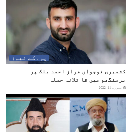
یو۔کے نیوز
کشمیری نوجوان فراز احمد ملک پر
برمنگھم میں قا تلانہ حملہ
جنوری 11, 2022