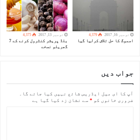
نومبر 16, 2017
4,379
نومبر 13, 2017
4,375
اسموگ کا حل تلاش کرلیا گیا
بلڈ پریشر کنٹرول کرنے کے 7
گھریلو نسخے
جواب دیں
آپ کا ای میل ایڈریس شائع نہیں کیا جائے گا۔
ضروری خانوں کو
*
سے نشان زد کیا گیا ہے