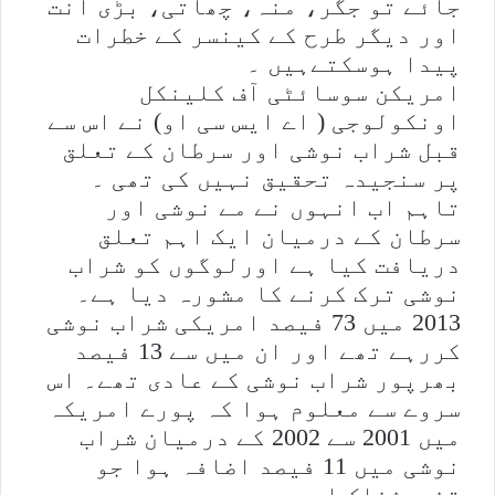
جائے تو جگر، منہ، چھاتی، بڑی آنت
اور دیگر طرح کے کینسر کے خطرات
پیدا ہوسکتےہیں ۔
امریکن سوسائٹی آف کلینکل
اونکولوجی ( اے ایس سی او) نے اس سے
قبل شراب نوشی اور سرطان کے تعلق
پر سنجیدہ تحقیق نہیں کی تھی ۔
تاہم اب انہوں نے مے نوشی اور
سرطان کے درمیان ایک اہم تعلق
دریافت کیا ہے اورلوگوں کو شراب
نوشی ترک کرنے کا مشورہ دیا ہے۔
2013 میں 73 فیصد امریکی شراب نوشی
کررہے تھے اور ان میں سے 13 فیصد
بھرپور شراب نوشی کے عادی تھے۔ اس
سروے سے معلوم ہوا کہ پورے امریکہ
میں 2001 سے 2002 کے درمیان شراب
نوشی میں 11 فیصد اضافہ ہوا جو
تشویشناک امر ہے۔