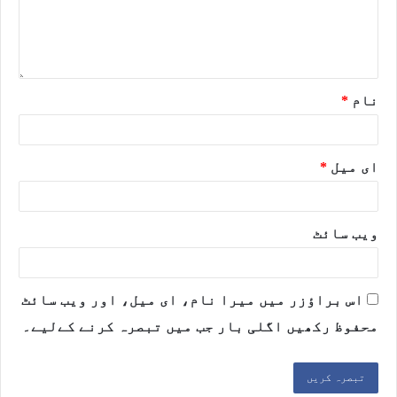
نام
*
ای میل
*
ویب‌ سائٹ
اس براؤزر میں میرا نام، ای میل، اور ویب سائٹ
محفوظ رکھیں اگلی بار جب میں تبصرہ کرنے کےلیے۔