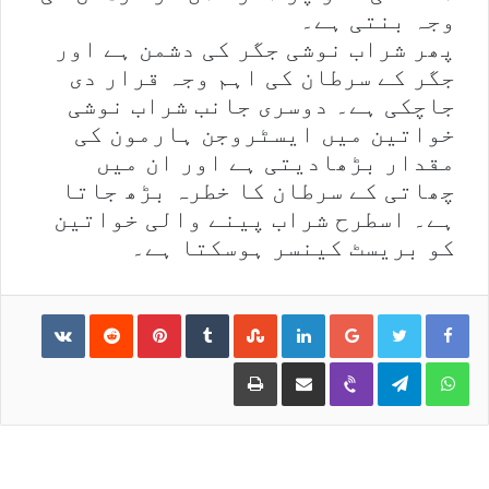
وجہ بنتی ہے۔
پھر شراب نوشی جگر کی دشمن ہے اور
جگر کے سرطان کی اہم وجہ قرار دی
جاچکی ہے۔ دوسری جانب شراب نوشی
خواتین میں ایسٹروجن ہارمون کی
مقدار بڑھادیتی ہے اور ان میں
چھاتی کے سرطان کا خطرہ بڑھ جاتا
ہے۔ اسطرح شراب پینے والی خواتین
کو بریسٹ کینسر ہوسکتا ہے۔
ntakte
Reddit
Pinterest
Tumblr
StumbleUpon
LinkedIn
Google+
Print
Share via Email
Viber
Telegram
WhatsApp