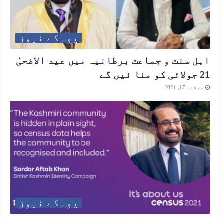
یو۔کے نیوز
اہل سنت و جماعت برطانیہ میں عید الاضحیٰ
21 جولائی کو منا ئیں گے
جولائی 17, 2021
یو۔کے نیوز