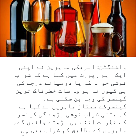
واشنگٹن: امریکی ماہرین نے اپنی
ایک اہم رپورٹ میں کہا ہے کہ شراب
نوشی خواہ کم یا درمیانے درجے کی
ہی کیوں نہ ہو وہ سات خطرناک ترین
کینسر کی وجہ بن سکتی ہے۔
کینسرکے ممتاز ماہرین نے کہا ہے
کہ جتنی شراب نوشی بڑھے گی کینسر
کے خطرات اتنے ہی بڑھتے جائیں گے۔
ماہرین کے مطابق کم شراب بھی پی