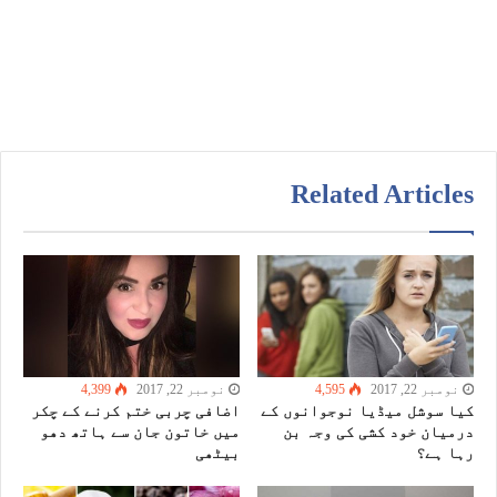
Related Articles
نومبر 22, 2017
4,595
نومبر 22, 2017
4,399
کیا سوشل میڈیا نوجوانوں کے
اضافی چربی ختم کرنے کے چکر
درمیان خود کشی کی وجہ بن
میں خاتون جان سے ہاتھ دھو
رہا ہے؟
بیٹھی