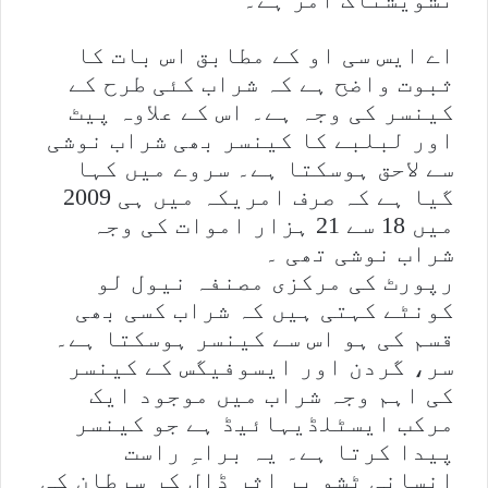
اے ایس سی او کے مطابق اس بات کا
ثبوت واضح ہے کہ شراب کئی طرح کے
کینسر کی وجہ ہے۔ اس کے علاوہ پیٹ
اور لبلبے کا کینسر بھی شراب نوشی
سے لاحق ہوسکتا ہے۔ سروے میں کہا
گیا ہے کہ صرف امریکہ میں ہی 2009
میں 18 سے 21 ہزار اموات کی وجہ
شراب نوشی تھی ۔
رپورٹ کی مرکزی مصنفہ نیول لو
کونٹے کہتی ہیں کہ شراب کسی بھی
قسم کی ہو اس سے کینسر ہوسکتا ہے۔
سر، گردن اور ایسوفیگس کے کینسر
کی اہم وجہ شراب میں موجود ایک
مرکب ایسٹلڈیہائیڈ ہے جو کینسر
پیدا کرتا ہے۔ یہ براہِ راست
انسانی ٹشو پر اثر ڈال کر سرطان کی