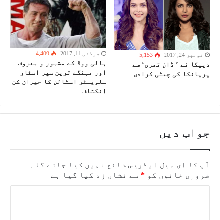
جولائی 11, 2017
4,409
نومبر 24, 2017
5,153
ہالی ووڈ کے مشہور و معروف
دپیکا نے ’ ڈان تھری‘ سے
اور مہنگے ترین سپر اسٹار
پریانکا کی چھٹی کرادی
سلویسٹر اسٹالن کا حیران کن
انکشاف
جواب دیں
آپ کا ای میل ایڈریس شائع نہیں کیا جائے گا۔
ضروری خانوں کو
*
سے نشان زد کیا گیا ہے