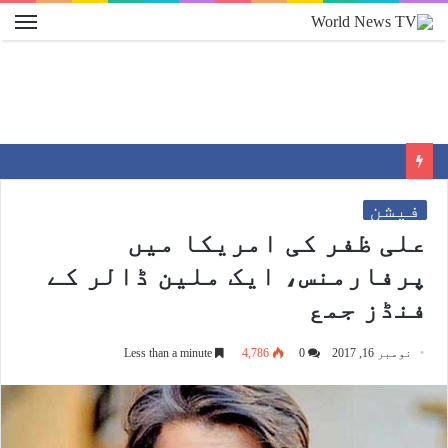
فیشن
علی ظفر کی امریکا میں
پرفارمنس، ایک ملین ڈالر کے
فنڈز جمع
نومبر 16, 2017
0
4,786
Less than a minute