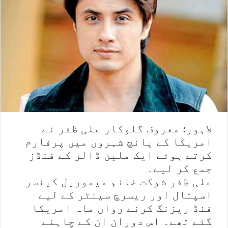
لاہور: معروف گلوکار علی ظفر نے
امریکا کے پانچ شہروں میں پرفارم
کرتے ہوئے ایک ملین ڈالر کے فنڈز
جمع کر لیے۔
علی ظفر شوکت خانم میموریل کینسر
اسپتال اور ریسرچ سینٹر کے لیے
فنڈ ریزنگ کرنے رواں ماہ امریکا
گئے تھے۔ اس دوران ان کے چاہنے