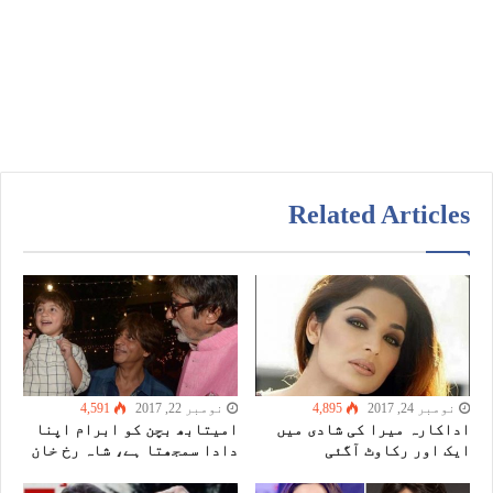
Related Articles
نومبر 24, 2017
4,895
نومبر 22, 2017
4,591
اداکارہ میرا کی شادی میں
امیتابھ بچن کو ابرام اپنا
ایک اور رکاوٹ آگئی
دادا سمجھتا ہے، شاہ رخ خان