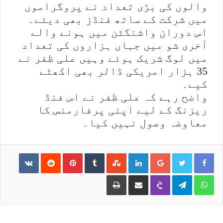
والوں کی بڑی تعداد نے پروگراموں
میں شرکت کے ساتھ فنڈز بھی دیئے۔
اس دوران واشنگٹن میں ہونے والے
آخری شو میں جہاں ہزاروں کی تعداد
میں لوگ شریک ہوئے وہیں علی ظفر نے
35 ہزار امریکی ڈالر بھی اکھٹے
کیے۔
واضح رہے کہ علی ظفر نے اس فنڈ
ریزنگ کے لیے اپنی پرفارمنس کا
معاوضہ وصول نہیں کیا۔
ntakte
Reddit
Pinterest
Tumblr
StumbleUpon
LinkedIn
Google+
Print
Share via Email
Viber
Telegram
WhatsApp