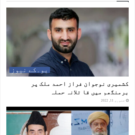
یو۔کے نیوز
کشمیری نوجوان فراز احمد ملک پر
برمنگھم میں قا تلانہ حملہ
جنوری 11, 2022