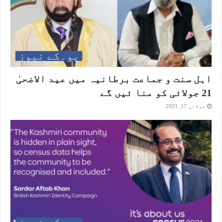
یو۔کے نیوز
اہل سنت و جماعت برطانیہ میں عید الاضحیٰ
21 جولائی کو منا ئیں گے
جولائی 17, 2021