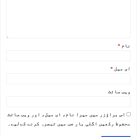
نام
*
ای میل
*
ویب‌ سائٹ
اس براؤزر میں میرا نام، ای میل، اور ویب سائٹ
محفوظ رکھیں اگلی بار جب میں تبصرہ کرنے کےلیے۔