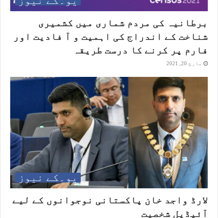
یو۔کے نیوز
برطانیہ کی مردم شماری میں کشمیری
شناخت کے اندراج کی اہمیت و آ فادیت اور
فارم پر کرنے کا درست طریقہ
مارچ 20, 2021
یو۔کے نیوز
لارڈ واجد خان پاکستانی نوجوانوں کے لیے
آئیڈیل شخصیت