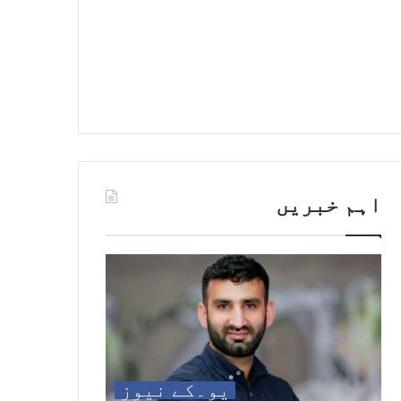
اہم خبریں
یو۔کے نیوز