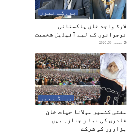
یو۔کے نیوز
لارڈ واجد خان پاکستانی
نوجوانوں کے لیے آئیڈیل شخصیت
دسمبر 30, 2020
ورلڈ نیوز
مفتی کشمیر مولانا حیات خان
قادری کی نما ز جنازہ میں
ہزاروں کی شرکت