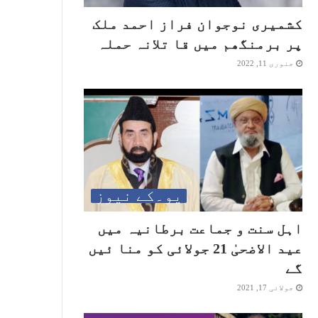
کشمیری نوجوان فراز احمد ملک
پر برمنگھم میں قا تلانہ حملہ
جنوری 11, 2022
یو۔کے نیوز
اہل سنت و جماعت برطانیہ میں
عید الاضحیٰ 21 جولائی کو منا ئیں
گے
جولائی 17, 2021