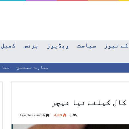
کے نیوز
سیاست
ویڈیوز
بزنس
کھیل
ہمارے متعلق
ہمار
 کال کیلئے نیا فیچر
Less than a minute
4,909
0