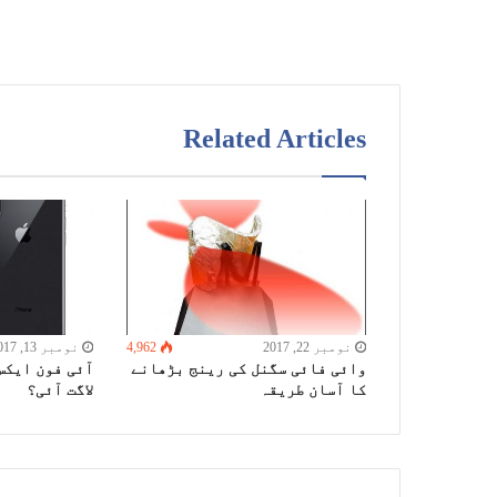
Related Articles
نومبر 22, 2017
4,962
نومبر 13, 2017
وائی فائی سگنل کی رینج بڑھانے
آئی فون ایک
کا آسان طریقہ
لاگت آئی؟