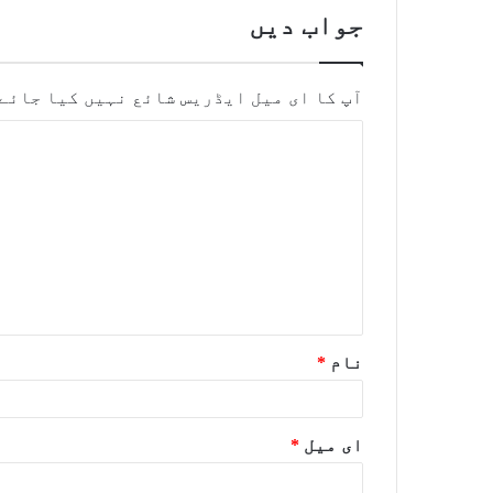
جواب دیں
آپ کا ای میل ایڈریس شائع نہیں کیا جائے
نام
*
ای میل
*