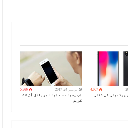
4,607
نومبر 24, 2017
5,366
س پرکمپنی کی کتنی
اب پسینے سے اپنا موبائل اَن لاک
کریں