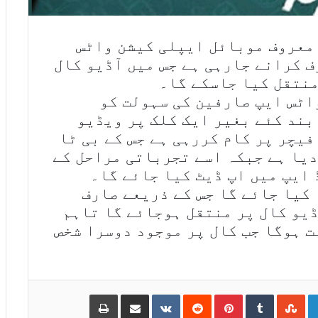
معروف موبائل ایپلی کیشن واٹس
 کرانے جارہی ہے جس میں آڈیو کال
منتقل کیا جاسکے گا۔
اٹس ایپ صارفین کی سہولت کو
بند کئے بغیر ایک کلک پر ویڈیو
فیچر پر کام کررہی ہے جس کے بی ٹا
دیا ہے جبکہ اسے تجرباتی مراحل کے
ایپ میں اپ ڈیٹ کیا جائے گا۔
 کیا جائے گا جس کے ذریعے صارف
ڈیو کال پر منتقل ہوجائے گا تاہم
ت ہوگا جب کال پر موجود دوسرا شخص
Print
Share via Email
VKontakte
Reddit
Pinterest
Tumblr
StumbleUpon
LinkedIn
Go