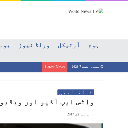
ہوم
آرٹیکل
ورلڈ نیوز
یو۔
جمعہ, اگست 7 2026
Latest News
ٹیکنالوجی
واٹس ایپ آڈیو اور ویڈیو
نومبر 22, 2017