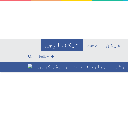
فیشن
صحت
ٹیکنالوجی
Search
Follow
ی ٹیم
ہماری خدمات
رابطہ کریں
for