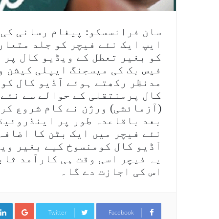
سان فرانسسکو: پیغام رسانی کی 
ایپ ایک نئے فیچر کو جلد متعارف
کو بغیر تعطل کے ویڈیو کال پر 
فیس بک کی میسجنگ ایپلی کیشن و
مدنظر رکھتے ہوئے آڈیو کال کو 
کال پرمنتقلی کے حوالے سے نئے 
(آزمائشی) ورژن نے کام شروع کر
بعد باقاعدہ طور پر اینڈروئیڈ 
نئے فیچر میں ایک بٹن کا اضافہ
آڈیو کال کومنسوخ کیے بغیر وی
یہ فیچر اسی وقت ہی کارآمد ثاب
اس کی اجازت دے گا۔
ogle+
Twitter
Facebook