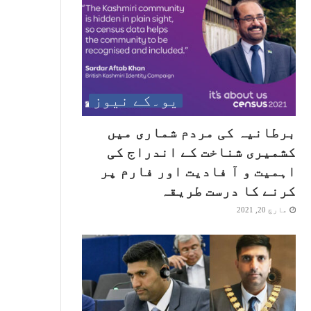
یو۔کے نیوز
برطانیہ کی مردم شماری میں
کشمیری شناخت کے اندراج کی
اہمیت و آ فادیت اور فارم پر
کرنے کا درست طریقہ
مارچ 20, 2021