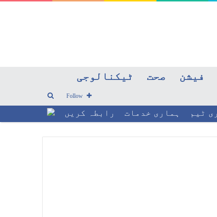
فیشن
صحت
ٹیکنالوجی
Search
Follow
ی ٹیم
ہماری خدمات
رابطہ کریں
for