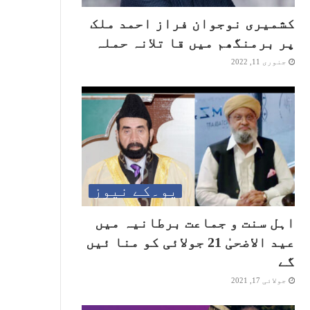
کشمیری نوجوان فراز احمد ملک
پر برمنگھم میں قا تلانہ حملہ
جنوری 11, 2022
یو۔کے نیوز
اہل سنت و جماعت برطانیہ میں
عید الاضحیٰ 21 جولائی کو منا ئیں
گے
جولائی 17, 2021