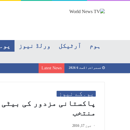
ہوم
آرٹیکل
ورلڈ نیوز
یو۔
جمعرات, اگست 6 2026
Latest News
یو۔کے نیوز
پاکستانی مزدور کی بیٹی 
منتخب
جون 17, 2016