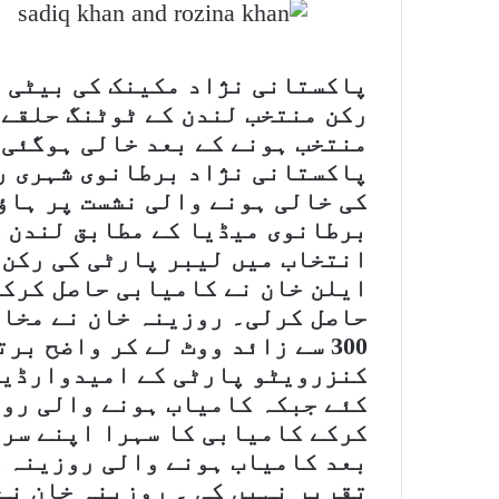
پاکستانی نژاد مکینک کی بیٹی 
رکن منتخب لندن کے ٹوٹنگ حلقے 
منتخب ہونے کے بعد خالی ہوگئی ت
پاکستانی نژاد برطانوی شہری ر
کی خالی ہونے والی نشست پر ہاؤ
برطانوی میڈیا کے مطابق لندن ک
انتخاب میں لیبر پارٹی کی رکن
ایلن خان نے کامیابی حاصل کرکے
300 سے زائد ووٹ لے کر واضح ب
کرکے کامیابی کا سہرا اپنے سرک
بعد کامیاب ہونے والی روزینہ خ
تقریر نہیں کی ۔ روزینہ خان نے