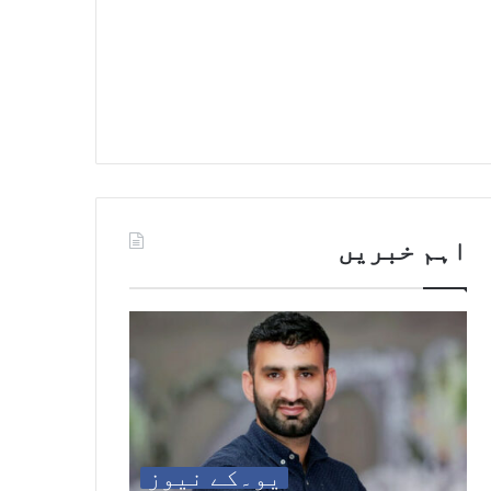
اہم خبریں
یو۔کے نیوز