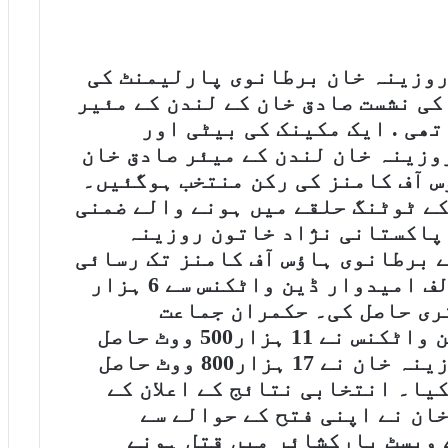
روزینہ خان برطانوی پارلیمنٹ کی
کی نشست صادق خان کے لندن کے مئیر
ھی . ایک مکینک کی بیٹی اور
وزینہ خان لندن کے میئر صادق خان
س آف کامنز کی رکن منتخب ہوگئیں۔
ے ٹوٹنگ حلقے میں ہونے والے ضمنی
 پاکستانی نژاد خاتون روزینہ
 برطانوی ہاؤس آف کامنز تک رسائی
حاصل کرلی۔ روزینہ خان نے مخالف امیدوار ڈین واٹکنس سے 6 ہزار
رتری حاصل کی۔ حکمران جماعت
کنزرویٹو پارٹی کے امیدوارڈین واٹکنس نے 11 ہزار500 ووٹ حاصل
کئے جبکہ کامیاب ہونے والی روزینہ خان نے 17 ہزار800 ووٹ حاصل
یا۔ انتخابی نتائج کے اعلان کے
ان نے اپنی فتح کے حوالے سے
 ویسٹ یارکشائر میں قتل ہونے