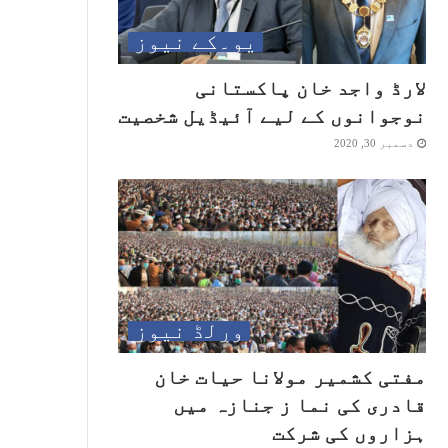
یو۔کے نیوز
لارڈ واجد خان پاکستانی
نوجوانوں کے لیے آئیڈیل شخصیت
دسمبر 30, 2020
ورلڈ نیوز
مفتی کشمیر مولانا حیات خان
قادری کی نما ز جنازہ میں
ہزاروں کی شرکت