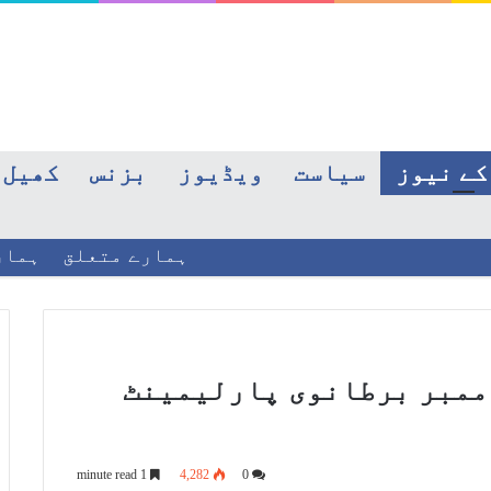
کے نیوز
سیاست
ویڈیوز
بزنس
کھیل
ہمارے متعلق
ہمار
ممبر برطانوی پارلیمینٹ
1 minute read
4,282
0