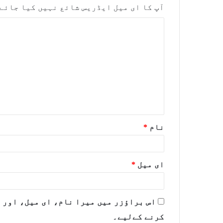
آپ کا ای میل ایڈریس شائع نہیں کیا جائے
نام
*
ای میل
*
اس براؤزر میں میرا نام، ای میل، اور 
کرنے کےلیے۔