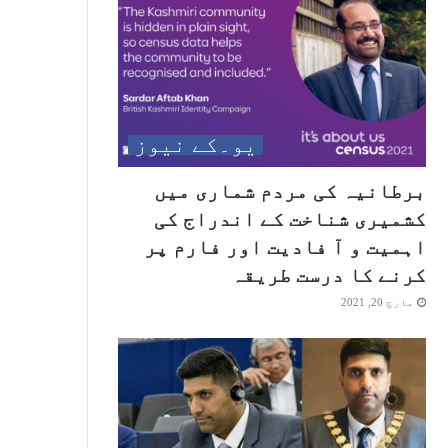
یو۔کے نیوز
برطانیہ کی مردم شماری میں
کشمیری شناخت کے اندراج کی
اہمیت و آ فادیت اور فارم پر
کرنے کا درست طریقہ
مارچ 20, 2021