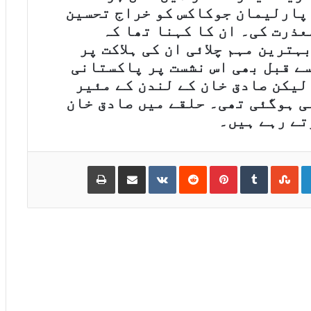
 پارلیمان جوکاکس کو خراج تحسین
عذرت کی۔ ان کا کہنا تھا کہ
ترین مہم چلائی ان کی ہلاکت پر
سے قبل بھی اس نشست پر پاکستانی
لیکن صادق خان کے لندن کے مئیر
ی ہوگئی تھی۔ حلقے میں صادق خان
Print
Share via Email
VKontakte
Reddit
Pinterest
Tumblr
StumbleUpon
LinkedIn
Go