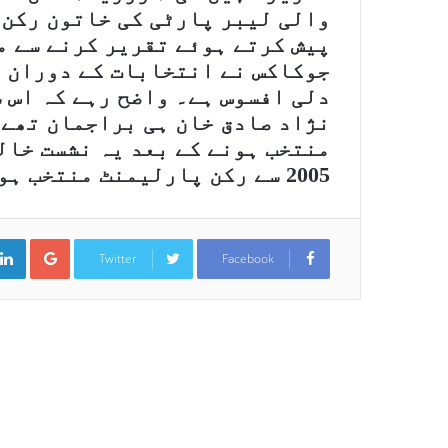
والی لیبر پارٹی کی خاتون رکن
پیش کرتے ہوئے تقریر کرنے سے م
جوکاکس نے انتخابات کے دوران بہ
دلی افسوس ہے۔ واضح رہے کہ اس 
نژاد صادق خان ہی براجمان تھے 
منتخب ہونے کے بعد یہ نشست خال
2005 سے رکن پارلیمنٹ منتخب ہوتے رہے ہیں۔
ogle+
Twitter
Facebook