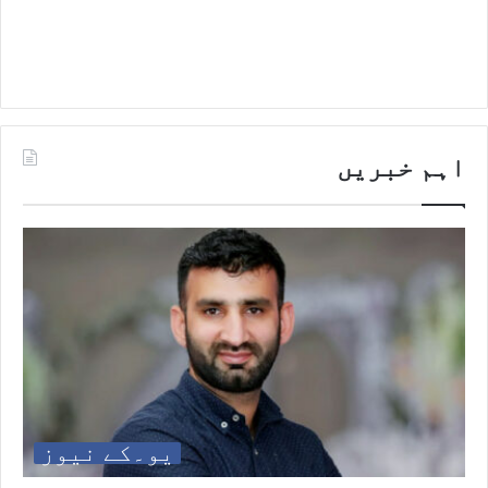
اہم خبریں
یو۔کے نیوز