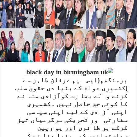
برمنگھم(ایس ایم عرفان طاہر سے
)کشمیری عوام کے بنیا دی حقوق سلب
کرنے والے بھا رت کوآزادی منا نے
کا کوئی حق حاصل نہیں ۔کشمیری
اپنی آزادی کے لیے اپنی سیاسی
سفارتی اور تحریکی سرگرمیاں تیز
کرکے بر طا نوی اور یو رپین
سیاستدانوں کو ہمنوا بنا نے کی