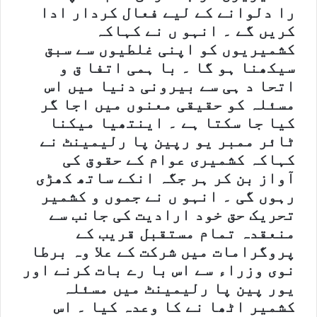
را دلوانے کے لیے فعال کردار ادا
کریں گے ۔ انہو ں نے کہاکہ
کشمیریوں کو اپنی غلطیوں سے سبق
سیکھنا ہو گا ۔ با ہمی اتفا ق و
اتحا د ہی سے بیرونی دنیا میں اس
مسئلہ کو حقیقی معنوں میں اجا گر
کیا جا سکتا ہے ۔ اینتھیا میکنا
ٹائر ممبر یو رپین پا رلیمینٹ نے
کہاکہ کشمیری عوام کے حقوق کی
آواز بن کر ہر جگہ انکے ساتھ کھڑی
رہوں گی ۔ انہو ں نے جموں و کشمیر
تحریک حق خود ارادیت کی جانب سے
منعقدہ تمام مستقبل قریب کے
پروگرامات میں شرکت کے علا وہ برطا
نوی وزراء سے اس با رے بات کرنے اور
یور پین پا رلیمینٹ میں مسئلہ
کشمیر اٹھا نے کا وعدہ کیا ۔ اس