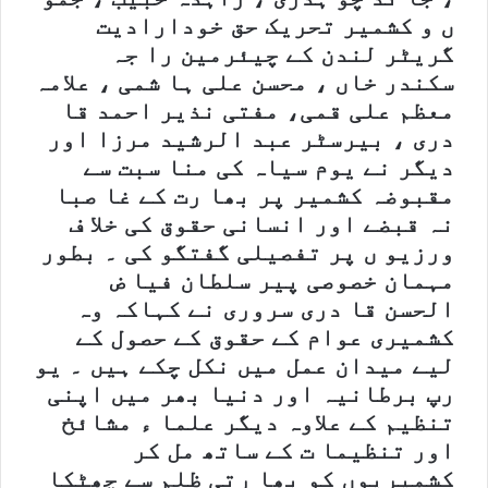
ں و کشمیر تحریک حق خودارادیت
گریٹر لندن کے چیئرمین را جہ
سکندر خاں ، محسن علی ہا شمی ، علامہ
معظم علی قمی، مفتی نذیر احمد قا
دری ، بیرسٹر عبد الرشید مرزا اور
دیگر نے یوم سیاہ کی منا سبت سے
مقبوضہ کشمیر پر بھا رت کے غا صبا
نہ قبضے اور انسانی حقوق کی خلا ف
ورزیو ں پر تفصیلی گفتگو کی ۔ بطور
مہمان خصوصی پیر سلطان فیا ض
الحسن قا دری سروری نے کہاکہ وہ
کشمیری عوام کے حقوق کے حصول کے
لیے میدان عمل میں نکل چکے ہیں ۔ یو
رپ برطانیہ اور دنیا بھر میں اپنی
تنظیم کے علاوہ دیگر علما ء مشائخ
اور تنظیما ت کے ساتھ مل کر
کشمیریوں کو بھا رتی ظلم سے چھٹکا