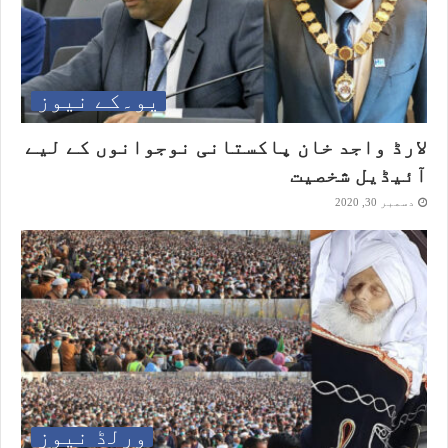
یو۔کے نیوز
لارڈ واجد خان پاکستانی نوجوانوں کے لیے
آئیڈیل شخصیت
دسمبر 30, 2020
ورلڈ نیوز