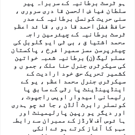
ہو ٹرسٹ برطانیہ کے سربراہ پیر
سلطان فیا ض الحسن قا دری سروری ،
سنی حریت کونسل برطانیہ کے صدر
حافظ فضل احمد قا دری ، قا ئد اعظم
ٹرسٹ برطانیہ کے چیئرمین راجہ
محمد اشتیا ق ، بی ٹی ایم گلوبل کی
چیئرپرسن مسز سمیرا فرخ ، پاکستان
مسلم لیگ (ن) برطانیہ شعبہ خواتین
کی سیکرٹری جنرل حنا ملک ، جمو ں و
کشمیر تحریک حق خود ارادیت کے
سیکرٹری جنرل محمد اعظم ، یو کے
اینڈپینڈینٹ پا رٹی کے سابق پا
رلیمانی امیدوار اویس راجپوت ،
کونسلر رابرٹ آلڈن ، جا ئد چو ہدری
اور دیگر یو رپین پارلیمینٹ اور
ہا ئوس آف لارڈز کے ممبران سے رابطہ
مہم کا آغاز کرتے ہو ئے انکی