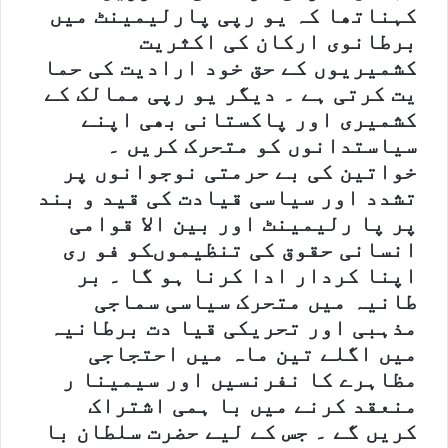
کہناتھا کہ یو رپی پارلیمینٹ میں
برطانوی ارکان کی اکثریت
کشمیریوں کے حق خود ارادیت کی حما
یت کرتی ہے ۔ دیگر یو رپی ممالک کے
کشمیری اور پاکستانی بھی اپنے
سیاستدانوں کو متحرک کریں ۔
خواتین کی بے حرمتی نوجوانوں پر
تشدد اور سیاسی قیادت کی قید و بند
پر پا رلیمینٹ اور بین الا قوامی
انسانی حقوق کی تنظیموںکو فو ری
اپنا کردار ادا کرنا ہو گا ۔ بر
طانیہ میں متحرک سیاسی سماجی
مذہبی اور تحریکی قیا دت برطانیہ
میں اگلے تین ماہ میں احتجاجی
مظاہرے کا نفرنسیں اور سیمینا ر
منعقد کرنے میں با ہمی اشتراک
کریں گے ۔ جس کے لیے حضرت سلطان با