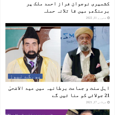
کشمیری نوجوان فراز احمد ملک پر
برمنگھم میں قا تلانہ حملہ
جنوری 11, 2022
یو۔کے نیوز
اہل سنت و جماعت برطانیہ میں عید الاضحیٰ
21 جولائی کو منا ئیں گے
جولائی 17, 2021