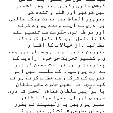
کوشش جا ری رکھیں ۔مقبوضہ کشمیر
میں کرفیو اور ظلم و تشدد کی
بھرپور الفاظ میں مذمت جبکہ عالمی
برادری سے اپنے وعدے پو رے کرنے
اور بر طا نوی حکومت سے تقسیم ہند
کا نا مکمل ایجنڈا مکمل کرنے کا
مطالبہ ۔ان خیالا ت کا اظہا ر
مقررین نے یہا ں با ہو سنٹر میں جمو
ں و کشمیر تحریک حق خود ارادیت کے
چیئرمین راجہ نجا بت حسین کی زیر
صدارت یوم سیاہ کے سلسلہ میں اہم
تقریب کے شرکاء سے خطاب کرتے ہو ئے
کیا۔سجا دہ نشین حضرت سخی سلطان
با ہو ؒ پیر سلطان فیاض الحسن قا دری
سروری اور اینتھیا میکنا ٹائر
ممبر یو رپین پا رلیمینٹ نے بطور
مہمان خصوصی شرکت کی۔مقررین کا