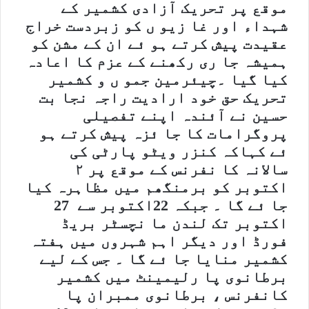
موقع پر تحریک آزادی کشمیر کے
شہداء اور غا زیو ں کو زبردست خراج
عقیدت پیش کرتے ہو ئے ان کے مشن کو
ہمیشہ جا ری رکھنے کے عزم کا اعادہ
کیا گیا ۔چیئرمین جمو ں و کشمیر
تحریک حق خود ارادیت راجہ نجا بت
حسین نے آئندہ اپنے تفصیلی
پروگرامات کا جا ئزہ پیش کرتے ہو
ئے کہاکہ کنزر ویٹو پارٹی کی
سالانہ کا نفرنس کے موقع پر ۲
اکتوبر کو برمنگھم میں مظاہرہ کیا
جا ئے گا ۔ جبکہ 22اکتوبر سے 27
اکتوبر تک لندن ما نچسٹر بریڈ
فورڈ اور دیگر اہم شہروں میں ہفتہ
کشمیر منایا جا ئے گا ۔ جس کے لیے
برطانوی پا رلیمینٹ میں کشمیر
کانفرنس ، برطانوی ممبران پا