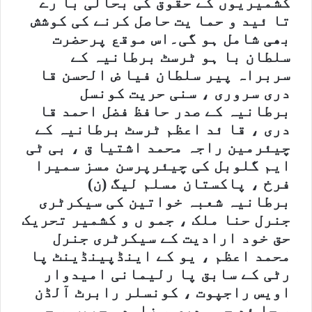
کشمیریوں کے حقوق کی بحالی با رے
تا ئید و حما یت حاصل کرنے کی کوشش
بھی شامل ہو گی۔اس موقع پرحضرت
سلطان با ہو ٹرسٹ برطانیہ کے
سربراہ پیر سلطان فیا ض الحسن قا
دری سروری ، سنی حریت کونسل
برطانیہ کے صدر حافظ فضل احمد قا
دری ، قا ئد اعظم ٹرسٹ برطانیہ کے
چیئرمین راجہ محمد اشتیا ق ، بی ٹی
ایم گلوبل کی چیئرپرسن مسز سمیرا
فرخ ، پاکستان مسلم لیگ (ن)
برطانیہ شعبہ خواتین کی سیکرٹری
جنرل حنا ملک ، جمو ں و کشمیر تحریک
حق خود ارادیت کے سیکرٹری جنرل
محمد اعظم ، یو کے اینڈپینڈینٹ پا
رٹی کے سابق پا رلیمانی امیدوار
اویس راجپوت ، کونسلر رابرٹ آلڈن
، جا ئد چو ہدری ، زاہدہ حبیب ، جمو