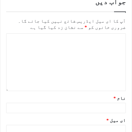
جواب دیں
آپ کا ای میل ایڈریس شائع نہیں کیا جائے گا۔
ضروری خانوں کو
*
سے نشان زد کیا گیا ہے
نام
*
ای میل
*