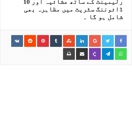
رلیمینٹ کے ساتھ عشائیہ اور 10
ڈائوننگ سٹریٹ میں مظاہرہ بھی
شامل ہو گا ۔
ntakte
Reddit
Pinterest
Tumblr
StumbleUpon
LinkedIn
Google+
Print
Share via Email
Viber
Telegram
WhatsApp