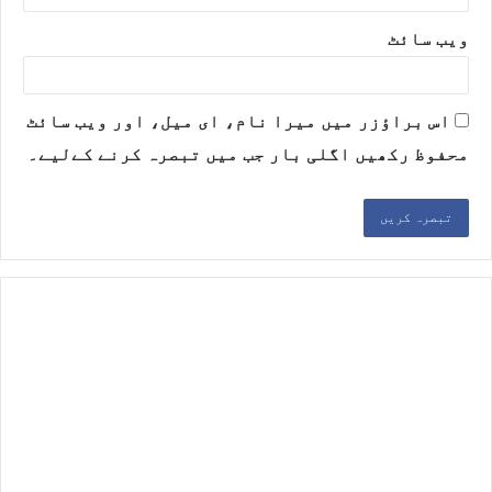
ویب‌ سائٹ
اس براؤزر میں میرا نام، ای میل، اور ویب سائٹ
محفوظ رکھیں اگلی بار جب میں تبصرہ کرنے کےلیے۔