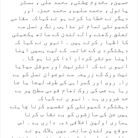
حسین، مخدوم چشتی، محمد علی ، مسٹر
پائول ، محمد سلیم، محمد حمزہ اور
دیگر نے خطابا کرتے ہو ئے کہاکہ مقامی
کمیونٹی تمام تر مذاہب رنگ و نسل سے
تعلق رکھنے والے لندن کے ساتھ یکجہتی
کا اظہا ر کرتے ہیں ۔ انہو ں نے کہا کہ
دہشتگرد ی کے خاتمہ کے لیے ہمیں اپنا
اپنا موئثر کردار ادا کرنا ہو گا ۔
انہو ں نے کہ انٹرنیٹ اور سوشل میڈیا
نیٹ ورک کے زریعہ سے نوجوان نسل کو بے
راہ روی اور گمراہی کی طرف لیجا یا جا
رہا ہے جس کی روک تھام قومی سطح پر بے
حد ضروری ہے ۔ انہو ں نے کہاکہ
دہشتگرد کمیونٹی کو تقسیم کرنا چاہتے
ہیں جن کی سازشوں کو بے نقا ب کرنا
ہماری اولین اخلاقی ذمہ داری ہے ۔ اس
موقع پر لندن سانحہ میں ہلاک ہو نے
والوں کے لیے ایک منٹ کی خاموشی اختیا