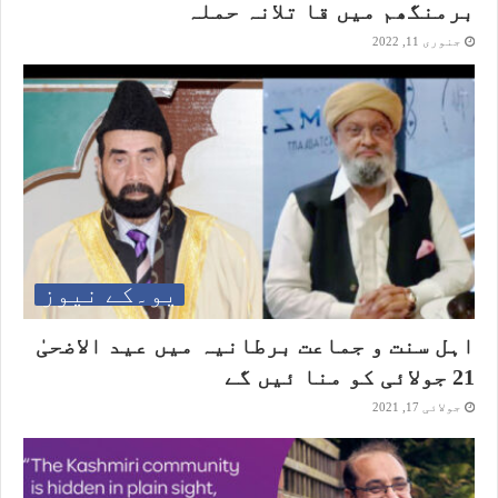
برمنگھم میں قا تلانہ حملہ
جنوری 11, 2022
یو۔کے نیوز
اہل سنت و جماعت برطانیہ میں عید الاضحیٰ
21 جولائی کو منا ئیں گے
جولائی 17, 2021