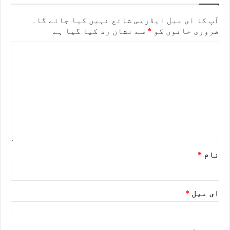
آپ کا ای میل ایڈریس شائع نہیں کیا جائے گا۔
ضروری خانوں کو
*
سے نشان زد کیا گیا ہے
نام
*
ای میل
*