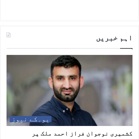
اہم خبریں
یو۔کے نیوز
کشمیری نوجوان فراز احمد ملک پر