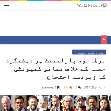
یو۔کے نیوز
برطانوی پارلیمنٹ پر دہشتگرد
حملہ کے خلا ف مقامی کمیونٹی
کا زبردست احتجاج
مارچ 28, 2017
0
954
1 minute read