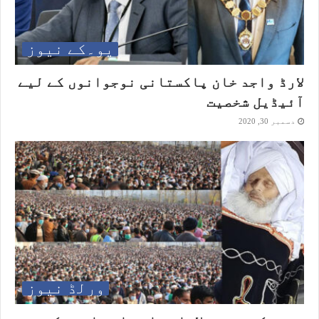
یو۔کے نیوز
لارڈ واجد خان پاکستانی نوجوانوں کے لیے
آئیڈیل شخصیت
دسمبر 30, 2020
ورلڈ نیوز