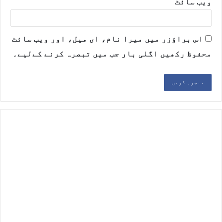
ویب‌ سائٹ
اس براؤزر میں میرا نام، ای میل، اور ویب سائٹ
محفوظ رکھیں اگلی بار جب میں تبصرہ کرنے کےلیے۔