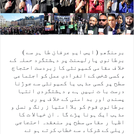
برمنگھم ( ایس ایم عرفان طا ہر سے )
برطانوی پارلیمنٹ پر دہشتگرد حملہ کے
خلا ف مقامی کمیونٹی کا زبردست احتجاج
، کسی شخص کے انفرادی عمل کو اجتماعی
سطح پر کسی مذہب یا کمیونٹی سے جوڑنا
درست با ت نہیں ہے ، دہشتگردی انتہا
پسندی اور بد امنی کے خلا ف پو ری
برطانوی قوم کو بلا امتیا ز رنگ و نسل و
مذہب ایک ہونا پڑے گا ۔ ان خیالا ت کا
اظہا ر مقامی سطح پر منعقدہ احتجاجی
ریلی کے شرکاء سے خطاب کرتے ہو ئے