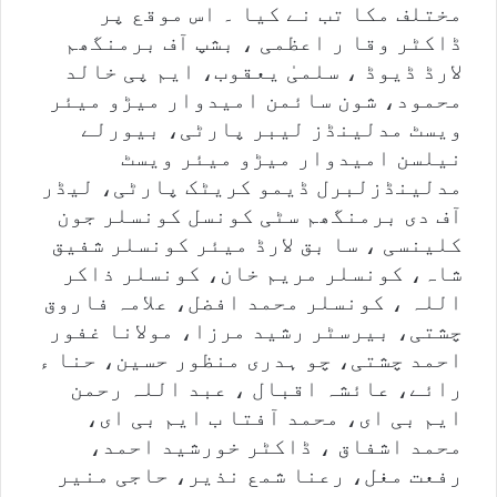
مختلف مکا تب نے کیا ۔ اس موقع پر
ڈاکٹر وقا ر اعظمی ، بشپ آف برمنگھم
لارڈ ڈیوڈ ، سلمیٰ یعقوب، ایم پی خالد
محمود، شون سائمن امیدوار میڑو میئر
ویسٹ مدلینڈز لیبر پارٹی، بیورلے
نیلسن امیدوار میڑو میئر ویسٹ
مدلینڈزلبرل ڈیمو کریٹک پارٹی، لیڈر
آف دی برمنگھم سٹی کونسل کونسلر جون
کلینسی ، سا بق لارڈ میئر کونسلر شفیق
شاہ، کونسلر مریم خان، کونسلر ذاکر
اللہ ، کونسلر محمد افضل، علامہ فاروق
چشتی، بیرسٹر رشید مرزا، مولانا غفور
احمد چشتی، چو ہدری منظور حسین، حنا ء
رائے، عائشہ اقبال ، عبد اللہ رحمن
ایم بی ای، محمد آفتا ب ایم بی ای،
محمد اشفاق ، ڈاکٹر خورشید احمد،
رفعت مغل، رعنا شمع نذیر، حاجی منیر