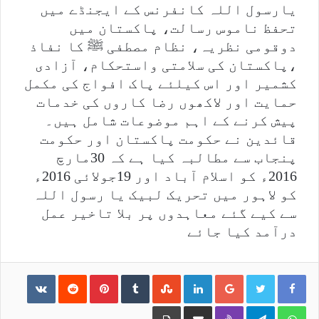
یارسول اللہ کانفرنس کے ایجنڈے میں
تحفظ ناموس رسالت، پاکستان میں
دوقومی نظریہ، نظام مصطفی ﷺ کا نفاذ
،پاکستان کی سلامتی واستحکام، آزادی
کشمیر اور اس کیلئے پاک افواج کی مکمل
حمایت اور لاکھوں رضا کاروں کی خدمات
پیش کرنے کے اہم موضوعات شامل ہیں۔
قائدین نے حکومت پاکستان اور حکومت
پنجاب سے مطالبہ کیا ہے کہ 30مارچ
2016ء کو اسلام آباد اور 19جولائی 2016ء
کو لاہور میں تحریک لبیک یا رسول اللہ
سے کیے گئے معاہدوں پر بلا تاخیر عمل
درآمد کیا جائے
ntakte
Reddit
Pinterest
Tumblr
StumbleUpon
LinkedIn
Google+
Print
Share via Email
Viber
Telegram
WhatsApp