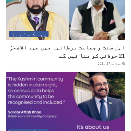
یو۔کے نیوز
اہل سنت و جماعت برطانیہ میں عید الاضحیٰ
21 جولائی کو منا ئیں گے
جولائی 17, 2021