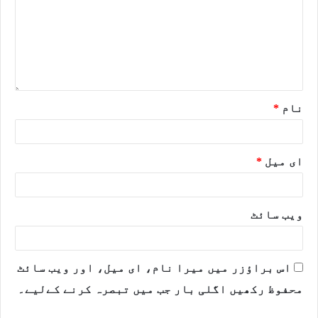
نام
*
ای میل
*
ویب‌ سائٹ
اس براؤزر میں میرا نام، ای میل، اور ویب سائٹ
محفوظ رکھیں اگلی بار جب میں تبصرہ کرنے کےلیے۔