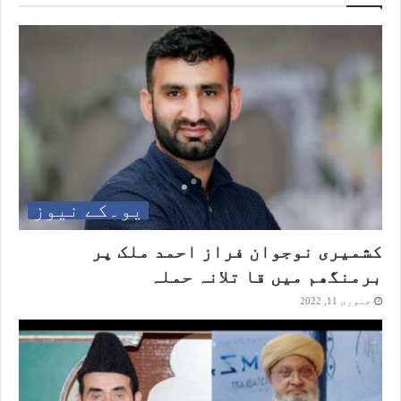
یو۔کے نیوز
کشمیری نوجوان فراز احمد ملک پر
برمنگھم میں قا تلانہ حملہ
جنوری 11, 2022