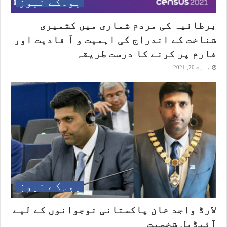
یو۔کے نیوز
برطانیہ کی مردم شماری میں کشمیری
شناخت کے اندراج کی اہمیت و آ فادیت اور
فارم پر کرنے کا درست طریقہ
مارچ 20, 2021
یو۔کے نیوز
لارڈ واجد خان پاکستانی نوجوانوں کے لیے
آئیڈیل شخصیت