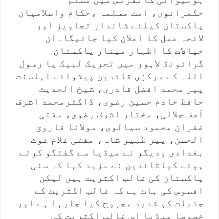
حکمرانوں، امت مسلمہ ،حکام واسلامیان
پاکستان کیلئے شاندار تجاویز اور
لائحہ عمل کا اعلان کیا جائیگا۔ان
خیالات کا اظہار مینار پاکستان
گرائونڈ لاہور میں تحریک لبیک یا رسول
اللہ کے مرکزی قائدین پیشوائے اہلسنت
پیر محمد افضل قادری، شیخ الحدیث
حافظ خادم حسین رضوی، ڈاکٹرمحمد اشرف
آصف جلالی، مختار اشرف رضوی، مفتی
غفران محمود سیالوی، مولانا فاروق
الحسن، پیر ظہیر شاہ، مفتی غلام غوث
بغدادی ودیگر نے میڈیا سے گفتگو کرتے
ہوئے کیاقائدین نے مزید کہا کہ سنی
پاکستان کی غالب اکثریت ہیں لیکن
افسوس کی بات ہے کہ غالب اکثریت کے
جذبات کو شدید مجروح کیا جارہا ہے اور
خصوصا میڈیا اس غالب اکثریت کی