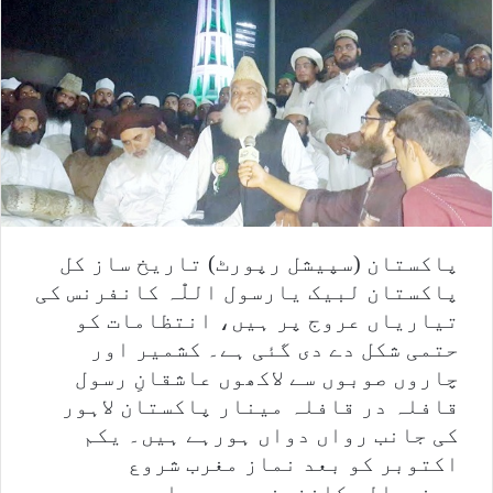
پاکستان (سپیشل رپورٹ) تاریخ ساز کل
پاکستان لبیک یارسول اللّٰہ کانفرنس کی
تیاریاں عروج پر ہیں، انتظامات کو
حتمی شکل دے دی گئی ہے۔ کشمیر اور
چاروں صوبوں سے لاکھوں عاشقانِ رسول
قافلہ در قافلہ مینار پاکستان لاہور
کی جانب رواں دواں ہورہے ہیں۔ یکم
اکتوبر کو بعد نماز مغرب شروع
ہونیوالی کانفرنس میں مسلم