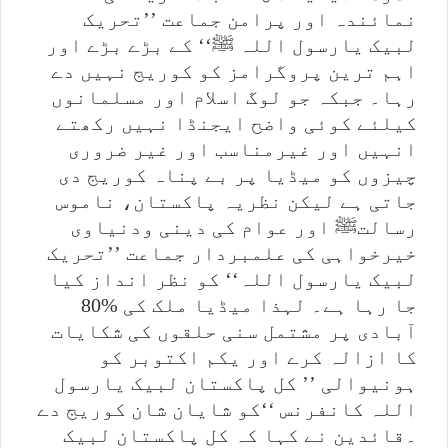
نمائندہ اور پرامن جماعت ’’تحریک
لبیک یارسول اللہ ﷺ‘‘ کے بڑے بڑے اور
اہم ترین پروگرامز کو کوریج نہیں دے
رہا۔ جبکہ جو لوگ اسلام اور مسلمانوں
کیلئے کوئی واضح ایجنڈا نہیں رکھتے
انہیں اور غیرمناسب اور غیر ضروری
چیزوں کو میڈیا پر بے پناہ کوریج دی
جاتی ہے لیکن نظریہ پاکستان، ناموس
رسالتﷺ اور عوام کی دینی ودنیاوی
خیرخواہی کی علمبردار جماعت ’’تحریک
لبیک یارسول اللہ‘‘ کو نظر انداز کیا
جا رہا ہے۔ لہذا میڈیا ملک کی %80
آبادی پر مشتمل سنی حلقوں کی شکایات
کا ازالہ کرے اور یکم اکتوبر کو
ہونیوالی ’’ کل پاکستان لبیک یارسول
اللہ کانفرنس ‘‘کو شایان شان کوریج دے
۔قائدین نے کہا کہ کل پاکستان لبیک