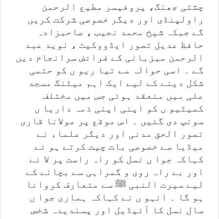
چشتی جھنگ، پروفیسر مطیع الرحمن
راولپنڈی اور دیگر خصوصی شرکت کریں
گے جبکہ شیخ محمد نجیب ، صاحبزادہ
حافظ عدیل تصور ایڈووکیٹ ، نوید عبد
الرحمن میزبانی کے فرائض سرانجام دیں
گے ۔ اسی حوالہ سے تیا ریو ں کو حتمی
شکل دینے کے لیے ایک اہم میٹنگ مسجد
علی میں منعقد ہوئی جس میں مختلف
کمیٹیو ں کو اپنی اپنی ذمہ داریا ں
سونپ دی گئیں ۔ اس موقع پر مولانا قاری
تصور الحق مدنی اور دیگر علماء نے
میڈیا سے خصوصی بات چیت کرتے ہو ئے
کہاکہ جوا ں نسل کو راہ راست پر لا نے
اور بے راہ روی و گمراہی سے بچانے کے
لیے سیرت النبی ﷺ سے متعارف کروانا
ہو گا ۔ انہو ں نے کہاکہ ہماری جوا ں
سال نسل کا آئیڈیل اور پسندیدہ شخص