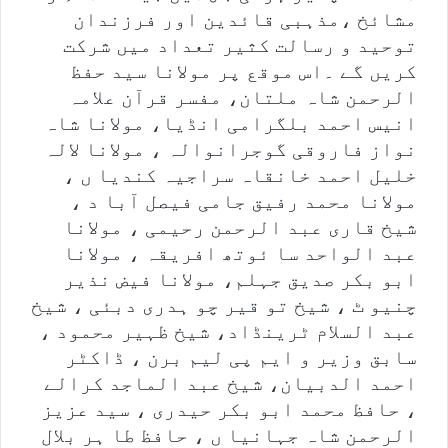
مشائخ ،مذہبی قائدین اور فرزندان
توحید و رسالت کثیر تعداد میں شرکت
کریں گے ۔اس موقع پر مولانا سید حفظ
الرحمن شاہ ملتان، مفسر قرآن علامہ
انیس احمد بلگرامی انڈیا، مولانا شاہ
نواز فاروقی گوجرانوالہ ، مولانا لالہ
خلیل احمد خانقاہ سراجیہ کندیا ں ،
مولانا محمد رفیق جامی فیصل آبا د ،
شیخ قاری عبد الرحمن رحیمی ، مولانا
عبد الواحد سا ئوتھ افریقہ ، مولانا
ابو بکر صدیق جہلم، مولانا فیض نذیر
چنیو ٹ ، شیخ تو قیر چو ہدری دبئی ، شیخ
عبد السلام ٹرینڈاد، شیخ ظہیر محمود ،
سابق وزیر و ایم پی لیم برن ، ڈاکٹر
احمد الدبیان، شیخ عبد الماجد کرالے
، حافظ محمد ابو بکر حیدری ، سید عزیز
الرحمن شاہ جہانیا ں ، حافظ طا ہر بلال