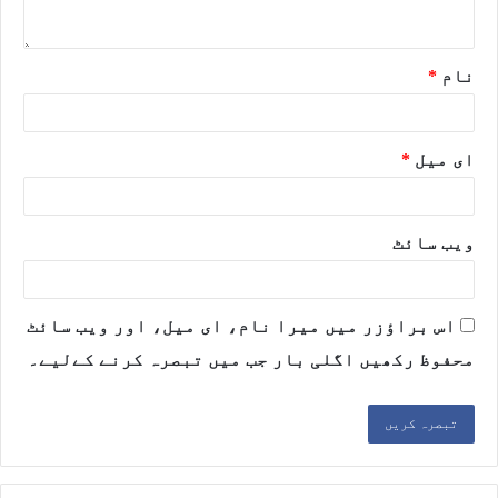
نام
*
ای میل
*
ویب‌ سائٹ
اس براؤزر میں میرا نام، ای میل، اور ویب سائٹ
محفوظ رکھیں اگلی بار جب میں تبصرہ کرنے کےلیے۔