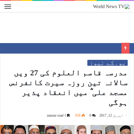
یو۔کے نیوز
مدرسہ قاسم العلوم کی 27 ویں
سالانہ تین روزہ سیرت کانفرنس
مسجد علی ؓ میں انعقاد پذیر
ہوگی
اپریل 12, 2017
0
958
1 minute read