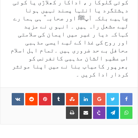
کوئی گلوکا ر ، اداکا ر کھلاڑی یا کوئی
دہشتگرد یا انتہا پسند نہیں ہونا
چاہیے بلکہ آپﷺ اور صحابہ ؓ ہی ہما رے
لیے مشعل راہ ہیں ۔ انہو ں نے مزید
کہاکہ دیا ر غیر میں ایمان کی سلامتی
اور روح کی غذا کے لیے ایسی مذہبی
محافل بے حد ضروری ہیں ۔تمام اہل اسلام
اس عظیم الشان مذہبی کانفرنس کو
بھرپور کامیاب بنا نے میں اپنا موئثر
کردار ادا کریں ۔
ntakte
Reddit
Pinterest
Tumblr
StumbleUpon
LinkedIn
Google+
Print
Share via Email
Viber
Telegram
WhatsApp