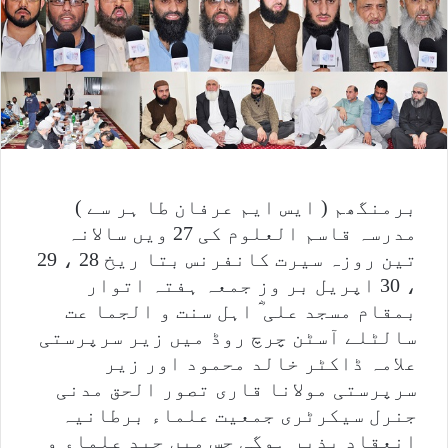
برمنگھم ( ایس ایم عرفان طا ہر سے )
مدرسہ قاسم العلوم کی 27 ویں سالانہ
تین روزہ سیرت کانفرنس بتا ریخ 28 ، 29
، 30 اپریل بر وز جمعہ ہفتہ اتوار
بمقام مسجد علی ؓ اہل سنت و الجما عت
سالٹلے آسٹن چرچ روڈ میں زیر سرپرستی
علامہ ڈاکٹر خالد محمود اور زیر
سرپرستی مولانا قاری تصور الحق مدنی
جنرل سیکرٹری جمعیت علماء برطانیہ
انعقاد پذیر ہوگی جس میں جید علماء و