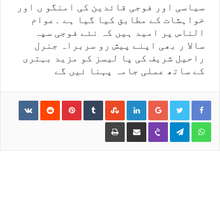
سیاسی اور فوجی قائدین کی امنگو ں اور
خواہشات کے مطابق کیا گیا ہے ۔عوام
الناس پر امید ہیں کہ نئے فوجی سپہ
سالا ر بھی اپنے پیش رو سربراہ جنرل
راحیل شریف کی پا لیسز کو مزید بہتری
کے ساتھ عملی جامہ پہنا ئیں گے
ntakte
Reddit
Pinterest
Tumblr
StumbleUpon
LinkedIn
Google+
Print
Share via Email
Viber
Telegram
WhatsApp