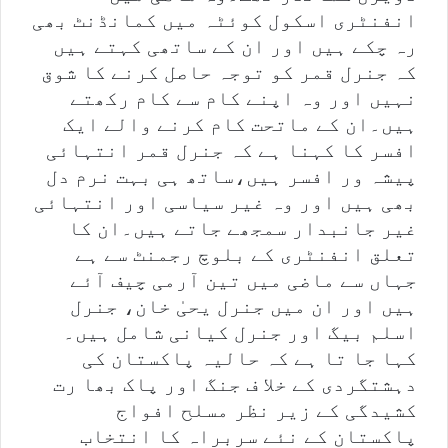
انفنٹری اسکول کوئٹہ میں کمانڈنٹ بھی
رہ چکے ہیں اور ان کے ساتھی کہتے ہیں
کہ جنرل قمر کو توجہ حاصل کرنے کا شوق
نہیں اور وہ اپنے کام سے کام رکھتے
ہیں۔ان کے ماتحت کام کرنے والے ایک
افسر کا کہنا ہے کہ جنرل قمر انتہائی
پیشہ ور افسر ہیں،ساتھ ہی بہت نرم دل
بھی ہیں اور وہ غیر سیاسی اور انتہائی
غیر جانبدار سمجھے جاتے ہیں۔ان کا
تعلق انفنٹری کے بلوچ رجمنٹ سے ہے
جہاں سے ماضی میں تین آرمی چیف آئے
ہیں اور ان میں جنرل یحیٰ خان، جنرل
اسلم بیگ اور جنرل کیانی شامل ہیں۔
کہا جا تا ہے کہ حالیہ پاکستان کی
دہشتگردی کے خلا ف جنگ اور پاک بھا رت
کشیدگی کے زیر نظر مسلح افواج
پاکستان کے نئے سربراہ کا انتخاب