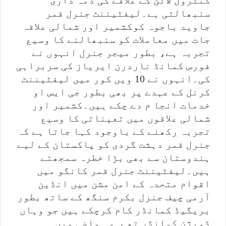
کنٹرول لائن کے علاقے کی ذمہ داری
سنبھالتی ہے۔لیفٹیننٹ جنرل قمر
جاوید باجوہ کوکشمیر اور شمالی علاقہ
جات میں معاملات کو سنبھالنے کا وسیع
تجربہ ہے، بطور میجر جنرل انہوں نے
فورس کمانڈ ناردرن ایریاز کی سربراہی
کی۔انہوں نے 10 ویں کور میں لیفٹیننٹ
کرنل کے عہدے پر بھی بطور جی ایس او
خدمات انجا م دے چکے ہیں۔کشمیر اور
شمالی علاقوں میں تعیناتی کا وسیع
تجربہ رکھنے کے باوجود کہا جاتا ہے کہ
جنرل قمر دہشت گردی کو پاکستان کے لیے
ہندوستان سے بھی بڑا خطرہ سمجھتے
ہیں۔لیفٹیننٹ جنرل قمر کانگو میں
اقوام متحدہ کے امن مشن میں انڈین
آرمی چیف جنرل بکرم سنگھ کے ساتھ بطور
بریگیڈ کمانڈر کام کرچکے ہیں جو وہاں
ڈویژن کمانڈر تھے۔وہ ماضی میں