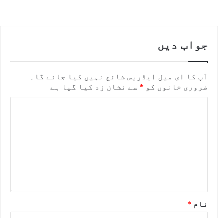
جواب دیں
آپ کا ای میل ایڈریس شائع نہیں کیا جائے گا۔
ضروری خانوں کو
*
سے نشان زد کیا گیا ہے
نام
*