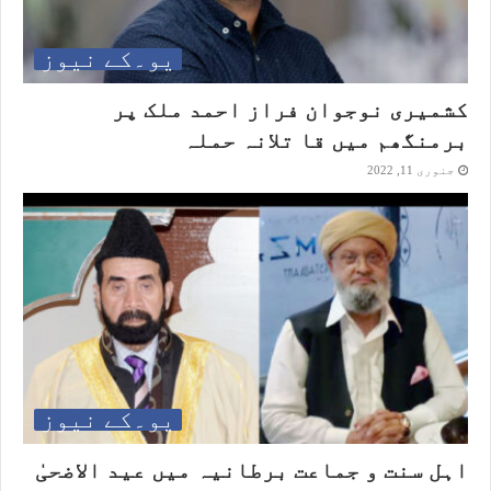
یو۔کے نیوز
کشمیری نوجوان فراز احمد ملک پر
برمنگھم میں قا تلانہ حملہ
جنوری 11, 2022
یو۔کے نیوز
اہل سنت و جماعت برطانیہ میں عید الاضحیٰ