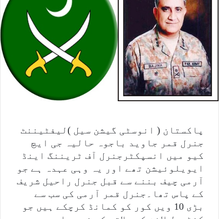
پاکستان ( انوسٹی گیشن سیل )لیفٹیننٹ
جنرل قمر جاوید باجوہ حالیہ جی ایچ
کیو میں انسپکٹرجنرل آف ٹریننگ اینڈ
ایویلوئیشن تھے اور یہ وہی عہدہ ہے جو
آرمی چیف بننے سے قبل جنرل راحیل شریف
کے پاس تھا۔جنرل قمر آرمی کی سب سے
بڑی 10 ویں کور کو کمانڈ کرچکے ہیں جو