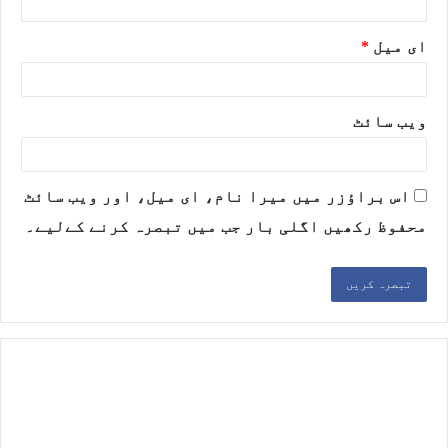
ای میل
*
ویب‌ سائٹ
اس براؤزر میں میرا نام، ای میل، اور ویب سائٹ
محفوظ رکھیں اگلی بار جب میں تبصرہ کرنے کےلیے۔