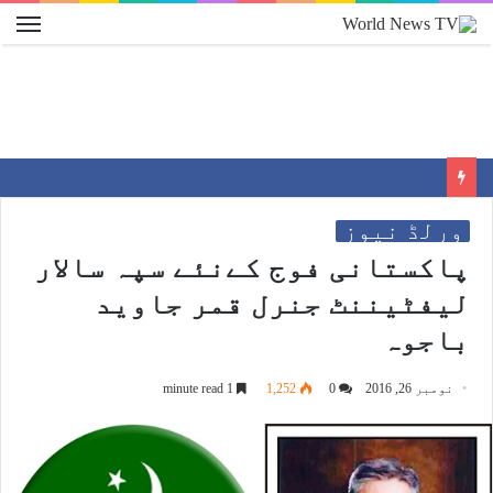
ورلڈ نیوز
پاکستانی فوج کےنئے سپہ سالار
لیفٹیننٹ جنرل قمر جاوید
باجوہ
نومبر 26, 2016
0
1,252
1 minute read