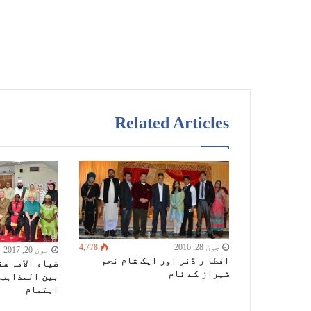
Related Articles
جون 28, 2016
4,778
جون 20, 2017
افطا ر ڈنر اور ایک شام نجم
ضیاء الامہ سن
شیراز کے نام
بین المذاہب 
اہتمام