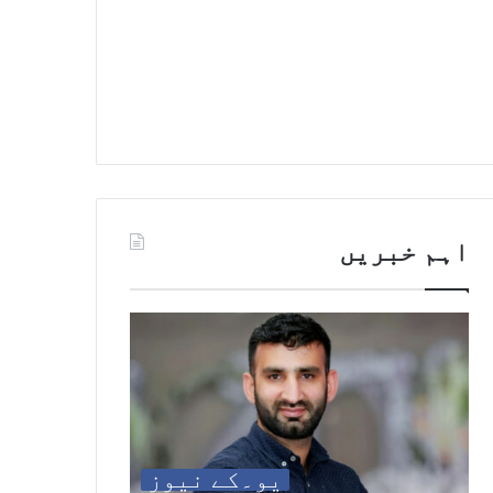
اہم خبریں
یو۔کے نیوز