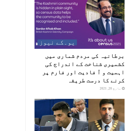
یو۔کے نیوز
برطانیہ کی مردم شماری میں
کشمیری شناخت کے اندراج کی
اہمیت و آ فادیت اور فارم پر
کرنے کا درست طریقہ
مارچ 20, 2021