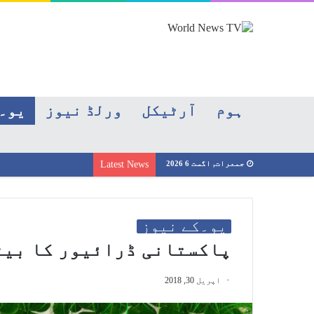
ہوم
آرٹیکل
ورلڈ نیوز
یو۔
جمعرات, اگست 6 2026
Latest News
یو۔کے نیوز
پاکستانی ڈرائیور کا بیٹ
اپریل 30, 2018