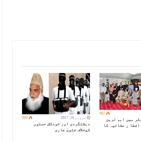
967
فروری 18, 2017
990
ٹر میں اہم ترین
دہشتگردی اور خودکش حملوں
افطا ر عشائیہ کا
کیخلاف فتویٰ جاری