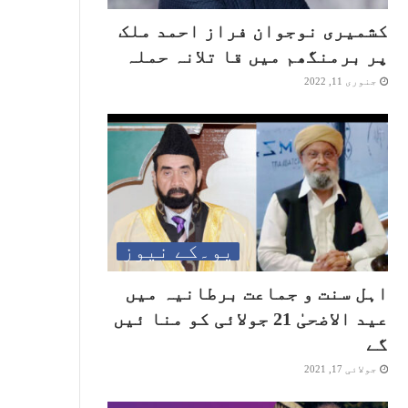
کشمیری نوجوان فراز احمد ملک
پر برمنگھم میں قا تلانہ حملہ
جنوری 11, 2022
یو۔کے نیوز
اہل سنت و جماعت برطانیہ میں
عید الاضحیٰ 21 جولائی کو منا ئیں
گے
جولائی 17, 2021