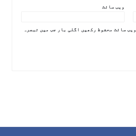
ویب‌ سائٹ
ویب سائٹ محفوظ رکھیں اگلی بار جب میں تبصرہ