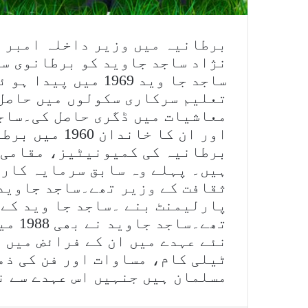
برطانیہ میں وزیر داخلہ امبر ر
نژاد ساجد جاوید کو برطانوی س
ساجد جا وید 1969 م
تعلیم سرکاری سکولوں میں حاصل
معاشیات میں ڈگری حاصل کی۔ساج
اور ان کا خان
برطانیہ کی کمیونیٹیز، مقامی 
ہیں۔ پہلے وہ سابق سرمایہ کار 
تھے۔س
نئے عہدے میں ان کے فرائض میں 
ٹیلی کام، مساوات اور فن کی ذم
مسلمان ہیں جنہیں اس عہدے سے ن