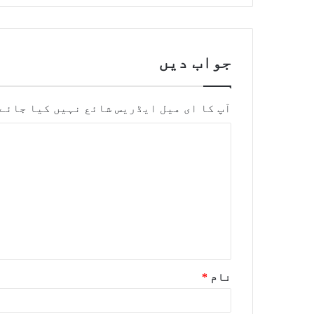
جواب دیں
آپ کا ای میل ایڈریس شائع نہیں کیا جائے
نام
*