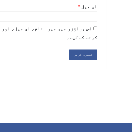
ای میل
*
اس براؤزر میں میرا نام، ای میل، اور 
کرنے کےلیے۔