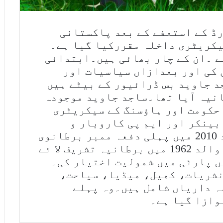
ڈ کے استعفے کے بعد پاکستانی
یکریٹری داخلہ مقررکیا گیا ہے۔
یں پیدا ہو ئے ۔ان کے چار بھائی ہیں۔ابتدائی
 کی اور بعدازاں سیاسیات اور
د جاوید بس ڈرائیور کے بیٹے ہیں
دان 1960 میں برطانیہ آیا تھا۔ساجد جاوید موجودہ
حکومت اور ہاؤسنگ کے سیکریٹری
بینکر اور ایم پی کاروبار و
ثقافت کے وزیر تھے۔ساجد جاوید 2010 میں پہلی دفعہ ممبر برطانوی
پارلیمنٹ بنے ۔ساجد جا وید کے والد 1962 میں برطانیہ تشریف لا ئے
اجد جاوید نے بھی 1988 میں پارٹی میں شمولیت اختیار کی۔
نشریات، کھیل، میڈیا، سیاحت،
ہ داریاں شامل ہیں۔وہ پہلے
وازا گیا ہے۔