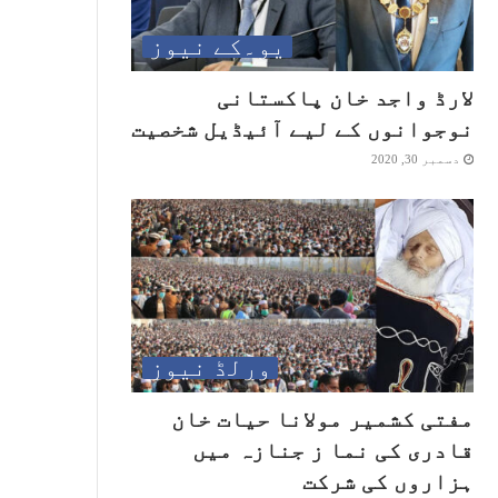
یو۔کے نیوز
لارڈ واجد خان پاکستانی
نوجوانوں کے لیے آئیڈیل شخصیت
دسمبر 30, 2020
ورلڈ نیوز
مفتی کشمیر مولانا حیات خان
قادری کی نما ز جنازہ میں
ہزاروں کی شرکت