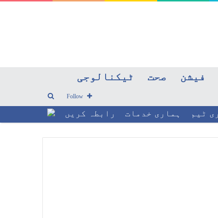
فیشن
صحت
ٹیکنالوجی
Search
Follow
ی ٹیم
ہماری خدمات
رابطہ کریں
for