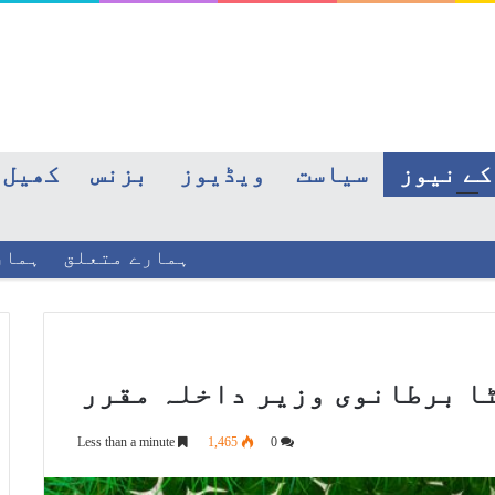
کے نیوز
سیاست
ویڈیوز
بزنس
کھیل
ہمارے متعلق
ہمار
ا برطانوی وزیر داخلہ مقرر
Less than a minute
1,465
0