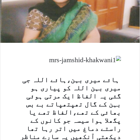
ہائے میری بہن،ہائے اللہ جی
میری بہن اللہ کو پیاری ہو
گئی یہ الفاظ ایک مرتی ہوئی
بہن کے گال تھپتھپاتے بے بس
بھائی کے تھے،الفاظ تھے یا
پگھلا ہوا سیسہ جو کانوں کے
راستے دماغ میں اتر رہا تھا
دیکھتی آنکھیں یہ سارے مناظر