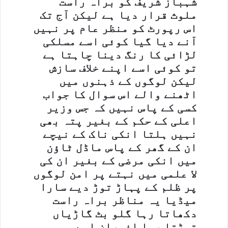
شہباز شریف کو براہ راست
ملوث قرار دیا ہے لیکن آج تک
اس رپورٹ کو منظر عام پر نہیں
آنے دیا گیا کوئی اسے مسلکی
لڑائی کا رنگ دینا چاہتا ہے
تو کوئی اسے اپنے خلاف سازش
لیکن لوگوں کے ذہنوں میں
اٹھنے والے اس سوال کا جواب
کسی کے پاس نہیں کہ جس وزیر
اعلی کے حکم کے بغیر پتہ بھی
نہیں ہلتا انکی ناک کے نیچے
ان کے گھر کے پاس ماڈل ٹاؤن
میں انکی مرضی کے بغیر ان کی
لا علمی میں نہتے پر امن لوگوں
پر ظلم کے پہاڑ توڑ دیے سارا
میڈیا یہ مناظر براہ راست
دکھاتا رہا گلو بٹ گاڑیاں
توڑتا رہا افسران اسے