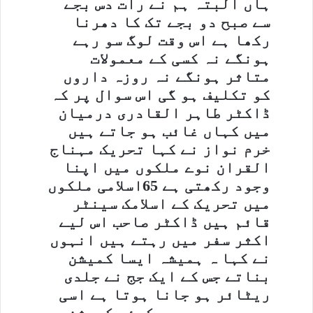
ہاں البتہ ہم نے رات دس بجے
سے صبح دو بجے تک کا دھرنا
رکھا ہے اس وقت لوگ سو رہے
ہونگے نہ کسی کے معمولات
متاثر ہونگے نہ روزہ داروں
کو تکلیف ہو گی اس سوال پر کہ
ڈاکٹر طاہر القادری درمیان
میں کہاں غائب ہو جاتے ہیں
خرم نواز نے کہا تحریک مہناج
القران نوے ملکوں میں اپنا
وجود رکھتی ہے 65اسلامی ملکوں
میں تحریک کے اسلامک سینٹر
قائم ہیں ڈاکٹر صاحب اس لیے
اکثر سفر میں رہتے ہیں انہوں
نے کہا ہ ہمیشہ ایسا کمیشن
بناتے جس کے ایک جج نے جلدی
ریٹائر ہو جانا ہوتا ہے اسی
وجہ سے جیسے ہی کوئی کمیشن