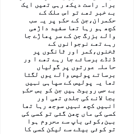
براہ راست دیکھ رہی تھیں ایک
بے خبر تھے تو اس ملک کے
حکمران،جن کے حکم پر یہ سب
کچھ ہو رہا تھا سفید داڑھی
والے بزرگ جن کے سر پھاڑے جا
رہے تھے نوجوانوں کے
ٹخنوں،کمر اور ٹانگوں پر
ڈنڈے برسائے جا رہے تھے ا ور
حاملہ عورتوں پر گولیاں
برساتے پولیس والے یوں لگتا
تھا یہ پولیس کے سپاہی نہیں
بے حس روبوٹ ہیں جن کو بس حکم
بجا لانے کی جلدی تھی اور
انہیں کچھ نہیں سوجھ رہا تھا
کسی کی ماں چھن گئی تو کسی کی
بہن،کوئی باپ سے محروم ہوا
تو کوئی بیٹے سے لیکن کسی کا