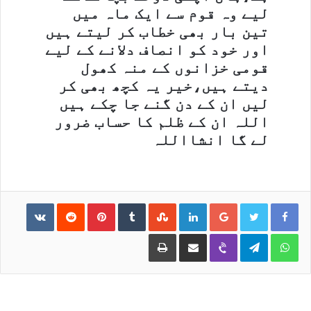
لیے وہ قوم سے ایک ماہ میں
تین بار بھی خطاب کر لیتے ہیں
اور خود کو انصاف دلانے کے لیے
قومی خزانوں کے منہ کھول
دیتے ہیں،خیر یہ کچھ بھی کر
لیں ان کے دن گنے جا چکے ہیں
اللہ ان کے ظلم کا حساب ضرور
لے گا انشااللہ
ntakte
Reddit
Pinterest
Tumblr
StumbleUpon
LinkedIn
Google+
Print
Share via Email
Viber
Telegram
WhatsApp