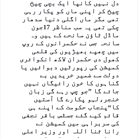
دل نہیں کانپا ایک بچی چیخ
چیخ کر اپنی ماں کو پکار رہی
تھی مگر ماں اگلی دنیا سدھار
چکی تھی یہ سب مناظر 17جون
ماڈل ٹاؤن سانحے کے ہیں وہ
سانحہ جس نے حکمرانوں کے روپ
میں چھپے بھیڑیوں کی قلعی
کھول دی حکمران لاکھ انکوائری
کمیشن کی رپورٹیں دبوائیں یا
دولت سے ضمیر خریدیں بے
گناہوں کا خون رائیگاں نہیں
جائے گا ”جو چپ رہے گی زبان
خنجر،لہو پکارے گا آستیں
کا“پنجاب حکومت کے اپنے ہی
قائم کیے گئے جسٹس باقر نجفی
کی سربراہی میں کمیشن نے
رانا ثنا اللہ اور وزیر اعلی