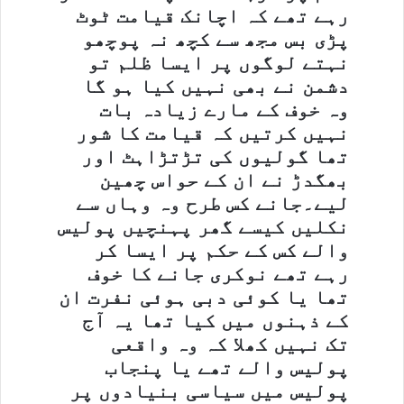
رہے تھے کہ اچانک قیامت ٹوٹ
پڑی بس مجھ سے کچھ نہ پوچھو
نہتے لوگوں پر ایسا ظلم تو
دشمن نے بھی نہیں کیا ہو گا
وہ خوف کے مارے زیادہ بات
نہیں کرتیں کہ قیامت کا شور
تھا گولیوں کی تڑتڑاہٹ اور
بھگدڑ نے ان کے حواس چھین
لیے۔جانے کس طرح وہ وہاں سے
نکلیں کیسے گھر پہنچیں پولیس
والے کس کے حکم پر ایسا کر
رہے تھے نوکری جانے کا خوف
تھا یا کوئی دبی ہوئی نفرت ان
کے ذہنوں میں کیا تھا یہ آج
تک نہیں کھلا کہ وہ واقعی
پولیس والے تھے یا پنجاب
پولیس میں سیاسی بنیادوں پر