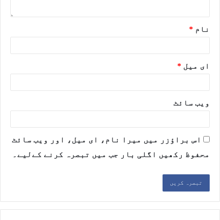
نام
*
ای میل
*
ویب‌ سائٹ
اس براؤزر میں میرا نام، ای میل، اور ویب سائٹ
محفوظ رکھیں اگلی بار جب میں تبصرہ کرنے کےلیے۔