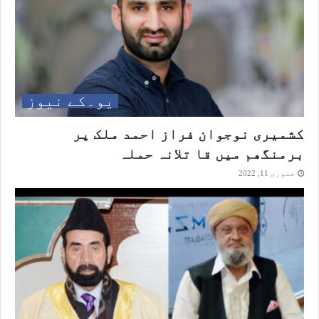
یو۔کے نیوز
کشمیری نوجوان فراز احمد ملک پر
برمنگھم میں قا تلانہ حملہ
جنوری 11, 2022