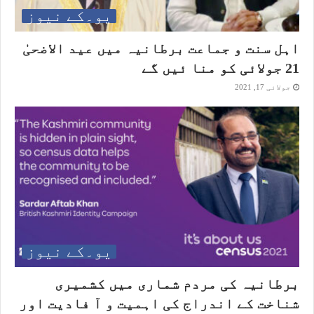
یو۔کے نیوز
اہل سنت و جماعت برطانیہ میں عید الاضحیٰ
21 جولائی کو منا ئیں گے
جولائی 17, 2021
یو۔کے نیوز
برطانیہ کی مردم شماری میں کشمیری
شناخت کے اندراج کی اہمیت و آ فادیت اور