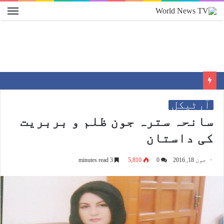
آرٹیکل
سانحہ سترہ جون ظلم و بربریت
کی داستان
جون 18, 2016
0
5,810
3 minutes read