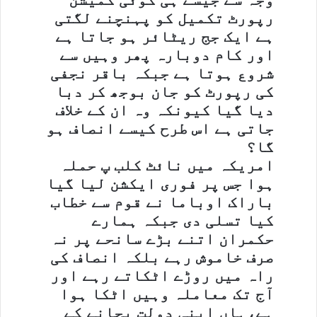
رپورٹ تکمیل کو پہنچنے لگتی
ہے ایک جج ریٹائر ہو جاتا ہے
اور کام دوبارہ پھر وہیں سے
شروع ہوتا ہے جبکہ باقر نجفی
کی رپورٹ کو جان بوجھ کر دبا
دیا گیا کیونکہ وہ ان کے خلاف
جاتی ہے اس طرح کیسے انصاف ہو
گا؟
امریکہ میں نائٹ کلب پ حملہ
ہوا جس پر فوری ایکشن لیا گیا
باراک اوباما نے قوم سے خطاب
کیا تسلی دی جبکہ ہمارے
حکمران اتنے بڑے سانحے پر نہ
صرف خاموش رہے بلکہ انصاف کی
راہ میں روڑے اٹکاتے رہے اور
آج تک معاملہ وہیں اٹکا ہوا
ہے،ہاں اپنی دولت بچانے کے