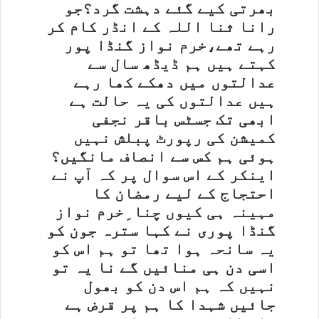
بھرتی کیے گئے دہشت گرد؟جو
رانا ثنا اللہ کے انڈر کام کر
رہے تھے،خرم نواز گنڈا پور
کہتے ہیں ہم ڈیڈھ سال سے
عدالتوں میں دھکے کھا رہے
ہیں عدالتوں کی یہ حالت ہے
ابھی تک جسٹس باقر نجفی
کمیشن کی رپورٹ پبلش نہیں
ہوئی ہم کس سے انصاف مانگیں؟
اینکر کے اس سوال پر کہ آپ نے
احتجاج کے لیے رمضان کا
مہینہ ہی کیوں چنا ِخرم نواز
گنڈا پوری نے کہا سترہ جون کو
یہ سانحہ ہوا تھا تو ہم اس کو
اسی دن ہی منائیں گے نا یہ تو
نہیں کہ ہم اس دن کو بھول
جائیں شہدا کا ہم پر قرض ہے