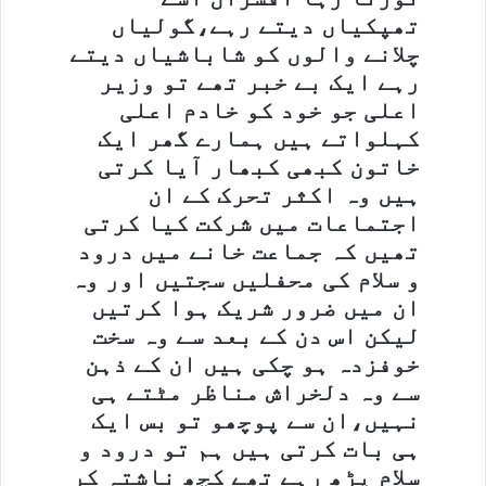
تھپکیاں دیتے رہے،گولیاں
چلانے والوں کو شاباشیاں دیتے
رہے ایک بے خبر تھے تو وزیر
اعلی جو خود کو خادم اعلی
کہلواتے ہیں ہمارے گھر ایک
خاتون کبھی کبھار آیا کرتی
ہیں وہ اکثر تحرک کے ان
اجتماعات میں شرکت کیا کرتی
تھیں کہ جماعت خانے میں درود
و سلام کی محفلیں سجتیں اور وہ
ان میں ضرور شریک ہوا کرتیں
لیکن اس دن کے بعد سے وہ سخت
خوفزدہ ہو چکی ہیں ان کے ذہن
سے وہ دلخراش مناظر مٹتے ہی
نہیں،ان سے پوچھو تو بس ایک
ہی بات کرتی ہیں ہم تو درود و
سلام پڑھ رہے تھے کچھ ناشتہ کر